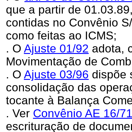
que a partir de 01.03.89
contidas no Convênio S
como feitas ao ICMS;
. O
Ajuste
01/92
adota, c
Movimentação de Combu
. O
Ajuste
03/96
dispõe 
consolidação das operaç
tocante à Balança Comer
. Ver
Convênio
AE 16/7
escrituração de document