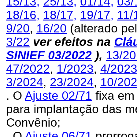
15/13
,
25/13
,
01/14
,
03/
18/16
,
18/17
,
19/17
,
11/
9/20
,
16/20
(alterado pe
3/22
ver efeitos na
Clá
SINIEF 03/2022
),
13/2
47/2022
,
1/2023
,
4/202
3/2024
,
23/2024
,
10/20
. O
Ajuste 02/71
fixa em
para implantação das me
Convênio;
. O
Ajuste
06/71
prorrog