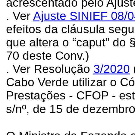
acrescentado pelo Ajus
. Ver
Ajuste SINIEF 08/
efeitos da cláusula seg
que altera o “caput” do §
70 deste Conv.)
. Ver Resolução
3/2020
Cabo Verde utilizar o C
Prestações - CFOP - es
o
s/nº, de 15 de dezembr