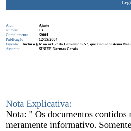
Legi
Ato:
Ajuste
Número:
13
Complemento:
/2004
Publicação:
12/15/2004
Ementa:
Inclui o § 6º ao art. 7º do Convênio S/N.º, que criou o Sistema N
Assunto:
SINIEF-Normas Gerais
Nota Explicativa:
Nota: " Os documentos contidos n
meramente informativo. Somente 