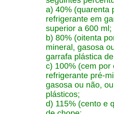
seguintes percentu
a) 40% (quarenta p
refrigerante em ga
superior a 600 ml;
b) 80% (oitenta po
mineral, gasosa ou
garrafa plástica de
c) 100% (cem por c
refrigerante pré-m
gasosa ou não, ou 
plásticos;
d) 115% (cento e q
de chope;