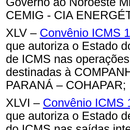
Governo ao Noroeste Min
CEMIG - CIA ENERGÉ
XLV –
Convênio ICMS 1
que autoriza o Estado 
de ICMS nas operações 
destinadas à COMPAN
PARANÁ – COHAPAR;
XLVI –
Convênio ICMS 
que autoriza o Estado d
do ICMS nas saídas int