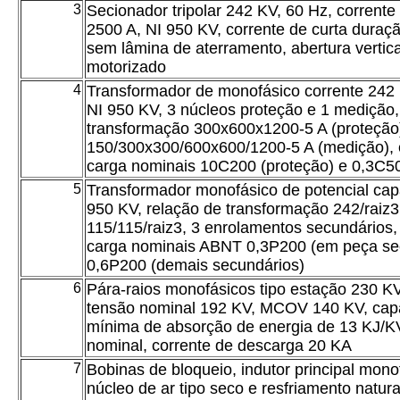
3
Secionador tripolar 242 KV, 60 Hz, corrente
2500 A, NI 950 KV, corrente de curta duraç
sem lâmina de aterramento, abertura vertic
motorizado
4
Transformador de monofásico corrente 242 
NI 950 KV, 3 núcleos proteção e 1 medição,
transformação 300x600x1200-5 A (proteção
150/300x300/600x600/1200-5 A (medição), 
carga nominais 10C200 (proteção) e 0,3C5
5
Transformador monofásico de potencial capa
950 KV, relação de transformação 242/raiz3
115/115/raiz3, 3 enrolamentos secundários,
carga nominais ABNT 0,3P200 (em peça se
0,6P200 (demais secundários)
6
Pára-raios monofásicos tipo estação 230 KV
tensão nominal 192 KV, MCOV 140 KV, cap
mínima de absorção de energia de 13 KJ/K
nominal, corrente de descarga 20 KA
7
Bobinas de bloqueio, indutor principal mono
núcleo de ar tipo seco e resfriamento natura