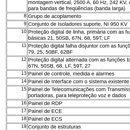
montagem vertical, 2500 A, 60 Hz, 242 KV,
para bandas de freqüências (banda larga)
8
Grupo de acoplamento
9
Conjunto de Isoladores suporte, NI 950 KV
10
Proteção digital de linha, primária com as f
básicas 21, 50SB, 67N, 68, 59T, LF
11
Proteção digital falha disjuntor com as funç
79, 25, 50BF, 62BF
12
Proteção digital alternada com as funções b
67N, 50SB, 68, LF, 59T, 27
13
Painel de controle, medida e alarmes
14
Painel de Interface com o sistema existente
15
Painel de Telecomunicações com Transmis
portadoras, para teleproteção voz e dados
16
Painel de RDP
17
Painel de ECE
18
Painel de ECS
19
Conjunto de estruturas