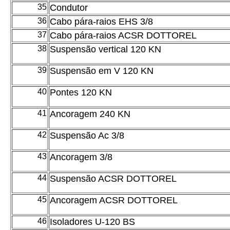
35
Condutor
36
Cabo pára-raios EHS 3/8
37
Cabo pára-raios ACSR DOTTOREL
38
Suspensão vertical 120 KN
39
Suspensão em V 120 KN
40
Pontes 120 KN
41
Ancoragem 240 KN
42
Suspensão Ac 3/8
43
Ancoragem 3/8
44
Suspensão ACSR DOTTOREL
45
Ancoragem ACSR DOTTOREL
46
Isoladores U-120 BS