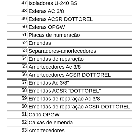
47
Isoladores U-240 BS
48
Esferas AC 3/8
49
Esferas ACSR DOTTOREL
50
Esferas OPGW
51
Placas de numeração
52
Emendas
53
Separadores-amortecedores
54
Emendas de reparação
55
Amortecedores Ac 3/8
56
Amortecedores ACSR DOTTOREL
57
Emendas Ac 3/8"
58
Emendas ACSR "DOTTOREL"
59
Emendas de reparação Ac 3/8
60
Emendas de reparação ACSR DOTTOREL
61
Cabo OPGW
62
Caixas de emenda
63
Amortecedores