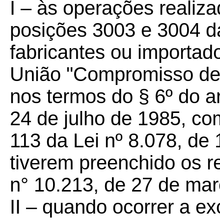
I – às operações realiz
posições 3003 e 3004 
fabricantes ou importad
União "Compromisso de
nos termos do § 6º do ar
24 de julho de 1985, co
113 da Lei nº 8.078, de
tiverem preenchido os r
n° 10.213, de 27 de mar
II – quando ocorrer a e