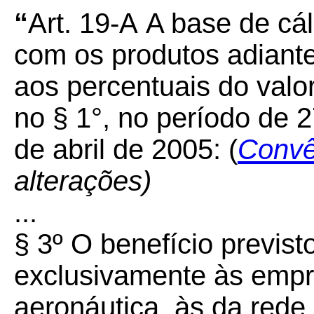
“
Art. 19-A
A base de cá
com os produtos adiant
aos percentuais do valo
no § 1°, no período de
de abril de 2005: (
Convê
alterações)
...
§ 3º O benefício previst
exclusivamente às empre
aeronáutica, às da rede