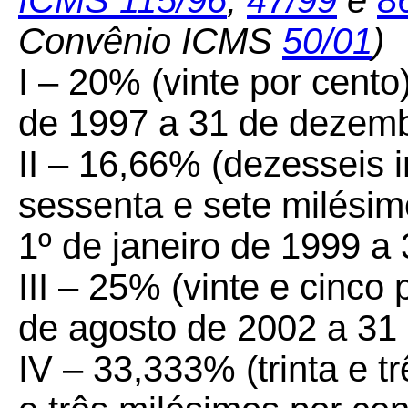
ICMS 115/96
,
47/99
e
8
Convênio ICMS
50/01
)
I – 20% (vinte por cento
de 1997 a 31 de dezemb
II – 16,66% (dezesseis i
sessenta e sete milésim
1º de janeiro de 1999 a 
III – 25% (vinte e cinco 
de agosto de 2002 a 31
IV – 33,333% (trinta e tr