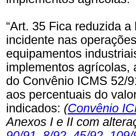
“Art. 35
Fica reduzida a
incidente nas operaçõe
equipamentos industria
implementos agrícolas, a
do Convênio
ICMS 52/9
aos percentuais do valo
indicados:
(
Convênio I
Anexos I e II com alter
90/91
,
8/92
,
45/92
,
109/