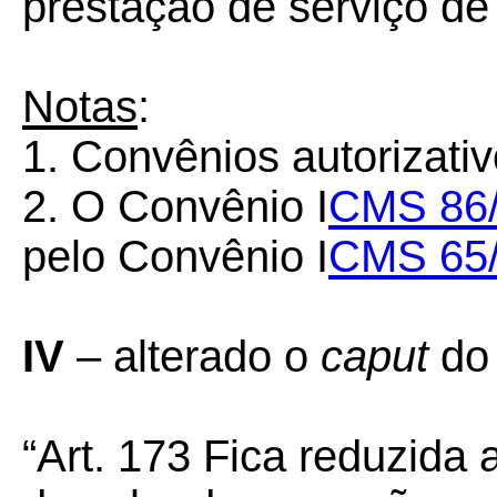
prestação de serviço d
Notas
:
1. Convênios autorizati
2. O Convênio I
CMS 86
pelo Convênio I
CMS 65
IV
– alterado o
caput
do 
“Art. 173 Fica reduzida