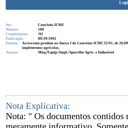
Legi
Ato:
Convênio ICMS
Número:
109
Complemento:
/92
Publicação:
09/29/1992
Ementa:
Acrescenta produto ao Anexo I do Convênio ICMS 52/91, de 26.09.
implementos agrícolas.
Assunto:
Máq./Equip./Impl./Aparelho Agric. e Industrial
Nota Explicativa:
Nota: " Os documentos contidos n
meramente informativo. Somente 