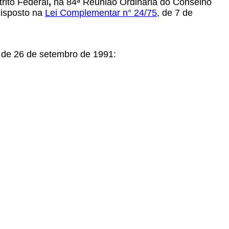
rito Federal
,
na 84ª Reunião Ordinária do Conselho
disposto na
Lei Complementar n° 24/75
,
de 7 de
de 26 de setembro de 1991: