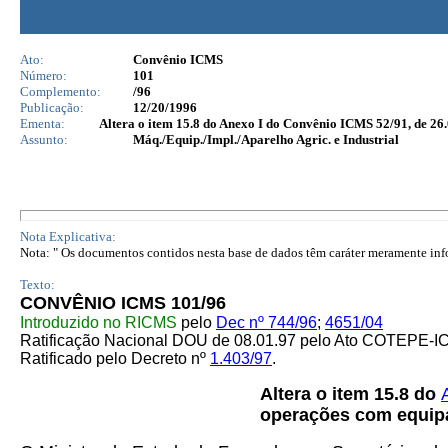
Ato:
Convênio ICMS
Número:
101
Complemento:
/96
Publicação:
12/20/1996
Ementa:
Altera o item 15.8 do Anexo I do Convênio ICMS 52/91, de 26
Assunto:
Máq./Equip./Impl./Aparelho Agric. e Industrial
Nota Explicativa:
Nota: " Os documentos contidos nesta base de dados têm caráter meramente infor
Texto:
CONVÊNIO ICMS 101/96
Introduzido no RICMS
pelo
Dec nº 744/96
;
4651/04
Ratificação Nacional DOU de 08.01.97 pelo Ato COTEPE-I
Ratificado pelo Decreto nº
1.403/97
.
Altera o item 15.8 do
operações com equipa