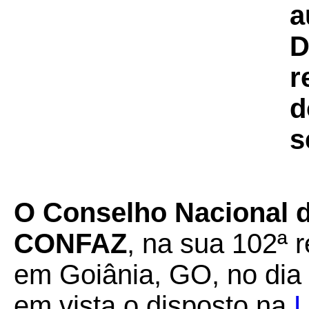
a
D
r
d
s
O Conselho Nacional de
CONFAZ
, na sua 102ª r
em Goiânia, GO, no dia 
em vista o disposto na
L