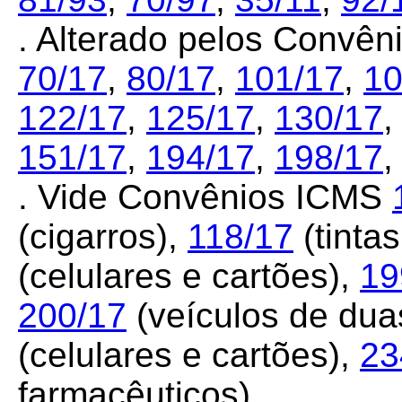
. Alterado pelos Convê
70/17
,
80/17
,
101/17
,
10
122/17
,
125/17
,
130/17
151/17
,
194/17
,
198/17
. Vide Convênios ICMS
(cigarros),
118/17
(tinta
(celulares e cartões),
19
200/17
(veículos de duas
(celulares e cartões),
23
farmacêuticos)