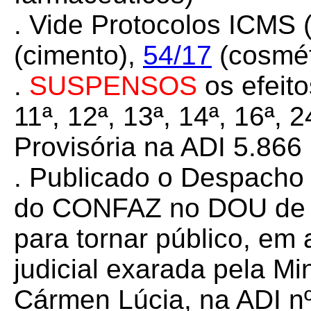
. Vide Protocolos ICMS 
(cimento),
54/17
(cosmét
.
SUSPENSOS
os efeito
11ª, 12ª, 13ª, 14ª, 16ª, 
Provisória na ADI 5.866
. Publicado o Despacho
do CONFAZ no DOU de 0
para tornar público, em
judicial exarada pela Mi
Cármen Lúcia, na ADI nº