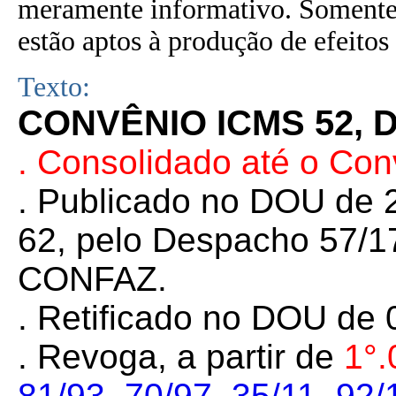
meramente informativo. Somente 
estão aptos à produção de efeitos 
Texto:
CONVÊNIO ICMS 52, D
. Consolidado até o Co
. Publicado no DOU de 2
62, pelo Despacho 57/17
CONFAZ.
. Retificado no DOU de 
. Revoga, a partir de
1°.
81/93
,
70/97
,
35/11
,
92/