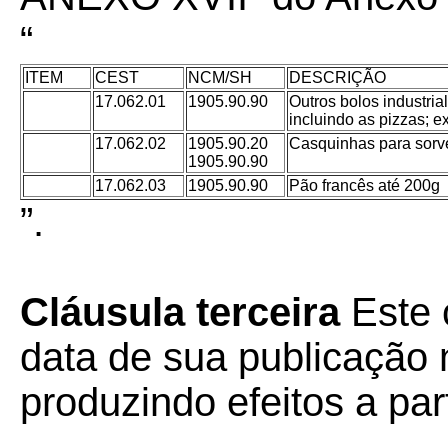
“
ITEM
CEST
NCM/SH
DESCRIÇÃO
17.062.01
1905.90.90
Outros bolos industria
incluindo as pizzas; 
17.062.02
1905.90.20
Casquinhas para sorv
1905.90.90
17.062.03
1905.90.90
Pão francês até 200g
”.
Cláusula terceira
Este 
data de sua publicação n
produzindo efeitos a part