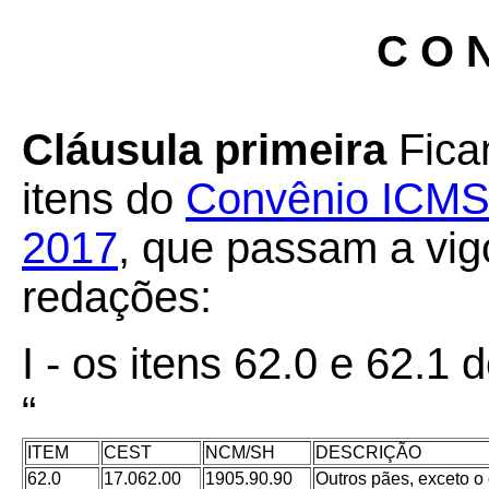
C O N
Cláusula primeira
Fica
itens do
Convênio ICMS 5
2017
, que passam a vig
redações:
I - os itens 62.0 e 62.1 
“
ITEM
CEST
NCM/SH
DESCRIÇÃO
62.0
17.062.00
1905.90.90
Outros pães, exceto o