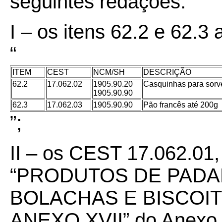
seguintes redações:
I – os itens 62.2 e 62.3
“
ITEM
CEST
NCM/SH
DESCRIÇÃO
62.2
17.062.02
1905.90.20
Casquinhas para sorv
1905.90.90
62.3
17.062.03
1905.90.90
Pão francês até 200g
”;
II – os CEST 17.062.01
“PRODUTOS DE PADAR
BOLACHAS E BISCOI
ANEXO XVII” do Anexo 