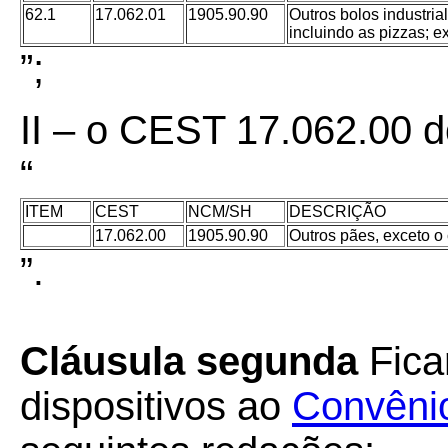
62.1
17.062.01
1905.90.90
Outros bolos industria
incluindo as pizzas; 
”;
II – o CEST 17.062.00 
“
ITEM
CEST
NCM/SH
DESCRIÇÃO
17.062.00
1905.90.90
Outros pães, exceto o
”
.
Cláusula segunda
Fica
dispositivos ao
Convêni