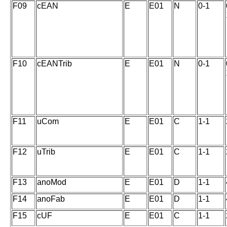
F09
cEAN
E
E01
N
0-1
F10
cEANTrib
E
E01
N
0-1
F11
uCom
E
E01
C
1-1
F12
uTrib
E
E01
C
1-1
F13
anoMod
E
E01
D
1-1
F14
anoFab
E
E01
D
1-1
F15
cUF
E
E01
C
1-1