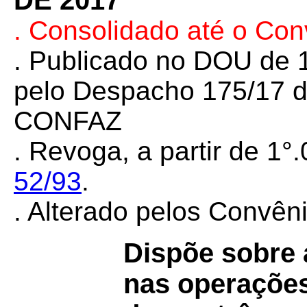
DE 2017
. Consolidado até o Co
. Publicado no DOU de 1
pelo Despacho 175/17 d
CONFAZ
. Revoga, a par
tir de
1°.
52/93
.
. Alterado pelos Convê
Dispõe sobre a
nas operaçõe