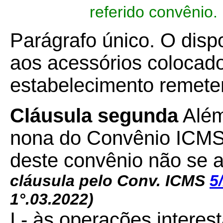
referido convênio.
Parágrafo único
.
O dispo
aos acessórios colocado
estabelecimento remete
Cláusula segunda
Além
nona do Convênio ICMS 
deste convênio não se 
cláusula pelo Conv. ICMS
5
1°.03.2022)
I - às operações intere