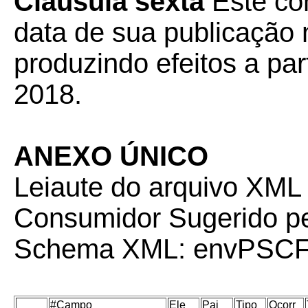
Cláusula sexta
Este co
data de sua publicação n
produzindo efeitos a part
2018.
ANEXO ÚNICO
Leiaute do arquivo XML 
Consumidor Sugerido pe
Schema XML: envPSCF
#Campo
Ele
Pai
Tipo
Ocorr