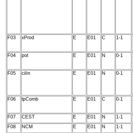
F03
xProd
E
E01
C
1-1
F04
pot
E
E01
N
0-1
F05
cilin
E
E01
N
0-1
F06
tpComb
E
E01
C
0-1
F07
CEST
E
E01
N
1-1
F08
NCM
E
E01
N
1-1