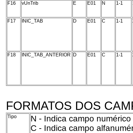
F16
vUnTrib
E
E01
N
1-1
F17
INIC_TAB
D
E01
C
1-1
F18
INIC_TAB_ANTERIOR
D
E01
C
1-1
FORMATOS DOS CAM
Tipo
N - Indica campo numérico
C - Indica campo alfanumér