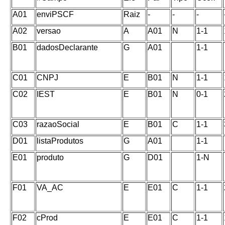
A01
enviPSCF
Raiz
-
-
-
A02
versao
A
A01
N
1-1
B01
dadosDeclarante
G
A01
1-1
C01
CNPJ
E
B01
N
1-1
C02
IEST
E
B01
N
0-1
C03
razaoSocial
E
B01
C
1-1
D01
listaProdutos
G
A01
1-1
E01
produto
G
D01
1-N
F01
VA_AC
E
E01
C
1-1
F02
cProd
E
E01
C
1-1