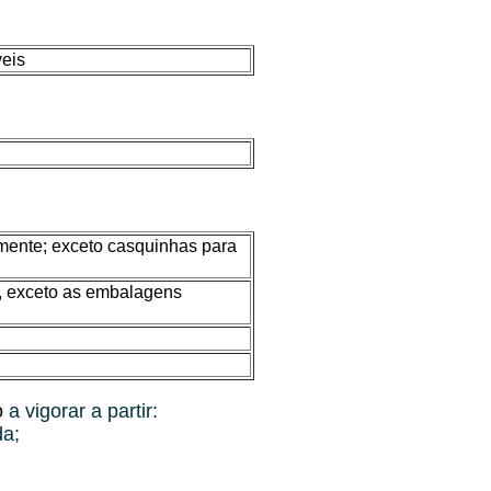
veis
rmente; exceto casquinhas para
os, exceto as embalagens
o
a vigorar a partir:
da;