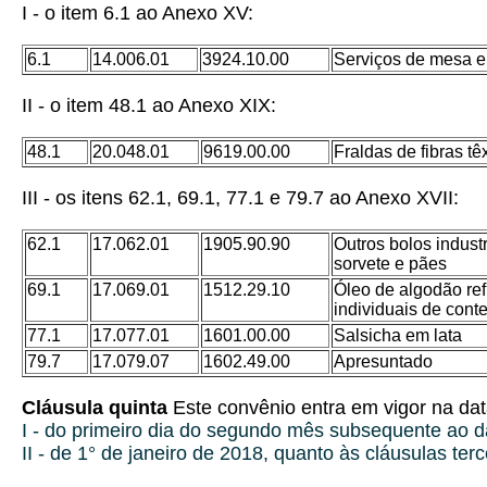
I - o item 6.1 ao Anexo XV:
6.1
14.006.01
3924.10.00
Serviços de mesa e 
II - o item 48.1 ao Anexo XIX:
48.1
20.048.01
9619.00.00
Fraldas de fibras tê
III - os itens 62.1, 69.1, 77.1 e 79.7 ao Anexo XVII:
62.1
17.062.01
1905.90.90
Outros bolos indust
sorvete e pães
69.1
17.069.01
1512.29.10
Óleo de algodão ref
individuais de conteú
77.1
17.077.01
1601.00.00
Salsicha em lata
79.7
17.079.07
1602.49.00
Apresuntado
Cláusula quinta
Este convênio entra em vigor na dat
I - do primeiro dia do segundo mês subsequente ao d
II - de 1° de janeiro de 2018, quanto às cláusulas terc