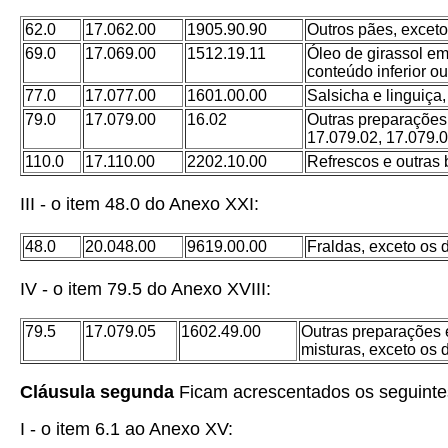
62.0
17.062.00
1905.90.90
Outros pães, exceto
69.0
17.069.00
1512.19.11
Óleo de girassol em
conteúdo inferior ou 
77.0
17.077.00
1601.00.00
Salsicha e linguiça
79.0
17.079.00
16.02
Outras preparações
17.079.02, 17.079.0
110.0
17.110.00
2202.10.00
Refrescos e outras 
III - o item 48.0 do Anexo XXI:
48.0
20.048.00
9619.00.00
Fraldas, exceto os
IV - o item 79.5 do Anexo XVIII:
79.5
17.079.05
1602.49.00
Outras preparações e
misturas, exceto os
Cláusula segunda
Ficam acrescentados os seguintes
I - o item 6.1 ao Anexo XV: