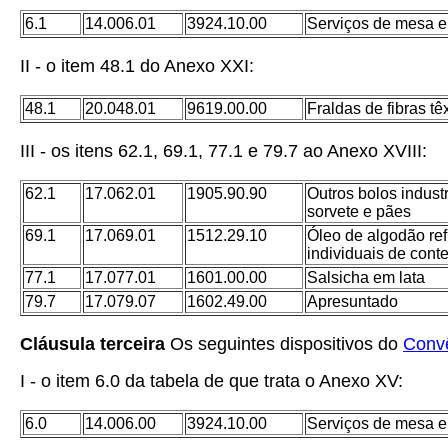
6.1
14.006.01
3924.10.00
Serviços de mesa e 
II - o item 48.1 do Anexo XXI:
48.1
20.048.01
9619.00.00
Fraldas de fibras tê
III - os itens 62.1, 69.1, 77.1 e 79.7 ao Anexo XVIII:
62.1
17.062.01
1905.90.90
Outros bolos indust
sorvete e pães
69.1
17.069.01
1512.29.10
Óleo de algodão ref
individuais de conteú
77.1
17.077.01
1601.00.00
Salsicha em lata
79.7
17.079.07
1602.49.00
Apresuntado
Cláusula terceira
Os seguintes dispositivos do
Conv
I - o item 6.0 da tabela de que trata o Anexo XV:
6.0
14.006.00
3924.10.00
Serviços de mesa e 