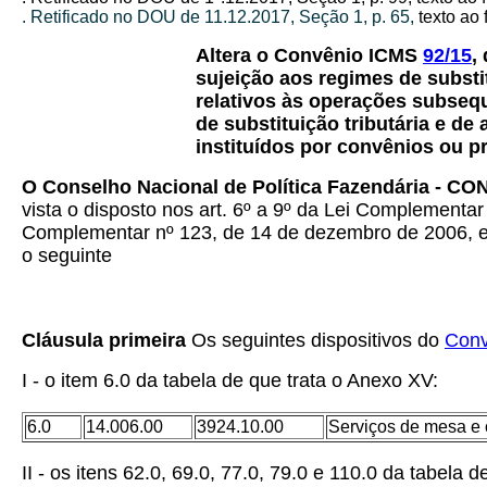
. Retificado no DOU de 11.12.2017, Seção 1, p. 65,
texto ao 
Altera o Convênio ICMS
92/15
,
sujeição aos regimes de substi
relativos às operações subseq
de substituição tributária e d
instituídos por convênios ou pr
O Conselho Nacional de Política Fazendária - C
vista o disposto nos art. 6º a 9º da Lei Complementar
Complementar nº 123, de 14 de dezembro de 2006, e no
o seguinte
Cláusula primeira
Os seguintes dispositivos do
Conv
I - o item 6.0 da tabela de que trata o Anexo XV:
6.0
14.006.00
3924.10.00
Serviços de mesa e o
II - os itens 62.0, 69.0, 77.0, 79.0 e 110.0 da tabela d