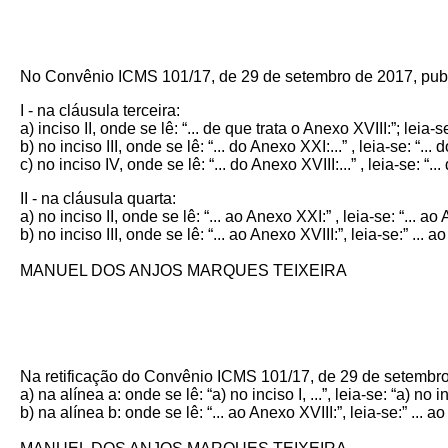
No Convênio ICMS 101/17, de 29 de setembro de 2017, publ
I - na cláusula terceira:
a) inciso II, onde se lê: “... de que trata o Anexo XVIII:”; leia-s
b) no inciso III, onde se lê: “... do Anexo XXI:...” , leia-se: “...
c) no inciso IV, onde se lê: “... do Anexo XVIII:...” , leia-se: “..
II - na cláusula quarta:
a) no inciso II, onde se lê: “... ao Anexo XXI:” , leia-se: “... ao
b) no inciso III, onde se lê: “... ao Anexo XVIII:”, leia-se:” ... a
MANUEL DOS ANJOS MARQUES TEIXEIRA
Na retificação do Convênio ICMS 101/17, de 29 de setembro 
a) na alínea a: onde se lê: “a) no inciso I, ...”, leia-se: “a) no inc
b) na alínea b: onde se lê: “... ao Anexo XVIII:”, leia-se:” ... a