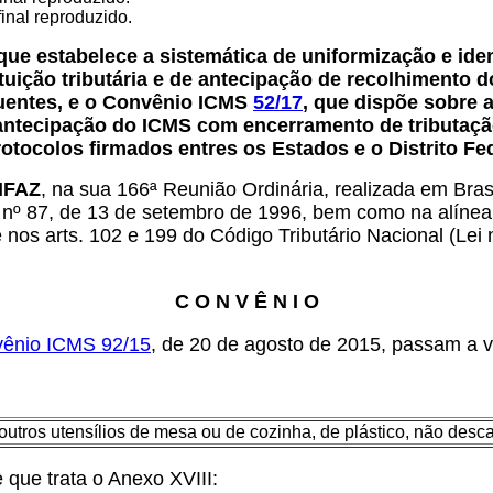
final reproduzido.
 que estabelece a sistemática de uniformização e ide
tuição tributária e de antecipação de recolhimento 
uentes, e o Convênio ICMS
52/17
, que dispõe sobre 
e antecipação do ICMS com encerramento de tributaç
otocolos firmados entres os Estados e o Distrito Fed
ONFAZ
, na sua 166ª Reunião Ordinária, realizada em Bras
 nº 87, de 13 de setembro de 1996, bem como na alínea “a
s arts. 102 e 199 do Código Tributário Nacional (Lei n
C O N V Ê N I O
ênio ICMS 92/15
, de 20 de agosto de 2015, passam a v
utros utensílios de mesa ou de cozinha, de plástico, não desca
e que trata o Anexo XVIII: