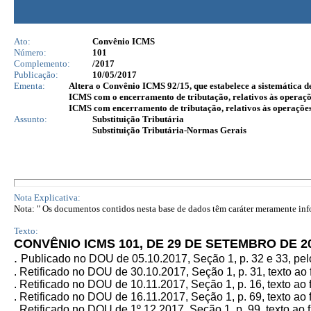
Ato:
Convênio ICMS
Número:
101
Complemento:
/2017
Publicação:
10/05/2017
Ementa:
Altera o Convênio ICMS 92/15, que estabelece a sistemática de
ICMS com o encerramento de tributação, relativos às operaçõe
ICMS com encerramento de tributação, relativos às operações s
Assunto:
Substituição Tributária
Substituição Tributária-Normas Gerais
Nota Explicativa:
Nota: " Os documentos contidos nesta base de dados têm caráter meramente infor
Texto:
CONVÊNIO ICMS 101, DE 29 DE SETEMBRO DE 2
.
Publicado no DOU de 05.10.2017, Seção 1, p. 32 e 33, p
. Retificado no DOU de 30.10.2017, Seção 1, p. 31, texto ao 
. Retificado no DOU de 10.11.2017, Seção 1, p. 16,
texto ao 
. Retificado no DOU de 16.11.2017, Seção 1, p. 69, texto ao 
. Retificado no DOU de 1º.12.2017, Seção 1, p. 99, texto ao f