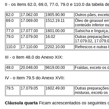
II - os itens 62.0, 69.0, 77.0, 79.0 e 110.0 da tabela 
62.0
17.062.00
1905.90.90
Outros pães, exceto
69.0
17.069.00
1512.19.11
Óleo de girassol em
conteúdo inferior ou 
77.0
17.077.00
1601.00.00
Salsicha e linguiça
79.0
17.079.00
16.02
Outras preparações
17.079.02, 17.079.0
110.0
17.110.00
2202.10.00
Refrescos e outras 
III - o item 48.0 do Anexo XIX:
48.0
20.048.00
9619.00.00
Fraldas, exceto os
IV - o item 79.5 do Anexo XVII:
79.5
17.079.05
1602.49.00
Outras preparações 
misturas, exceto o
Cláusula quarta
Ficam acrescentados os seguintes d