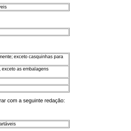
veis
rmente; exceto casquinhas para
os, exceto as embalagens
orar com a seguinte redação:
artáveis