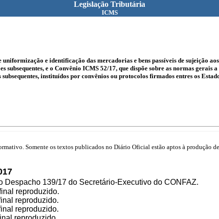
Legislação Tributária
ICMS
 uniformização e identificação das mercadorias e bens passíveis de sujeição aos
s subsequentes, e o Convênio ICMS 52/17, que dispõe sobre as normas gerais a s
ubsequentes, instituídos por convênios ou protocolos firmados entres os Estados
mativo. Somente os textos publicados no Diário Oficial estão aptos à produção de 
017
elo Despacho 139/17 do Secretário-Executivo do CONFAZ.
final reproduzido.
final reproduzido.
final reproduzido.
inal reproduzido.