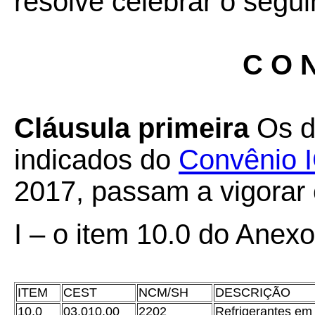
resolve celebrar o segui
C O N
Cláusula primeira
Os di
indicados do
Convênio 
2017, passam a vigorar
I – o item 10.0 do Anexo
ITEM
CEST
NCM/SH
DESCRIÇÃO
10.0
03.010.00
2202
Refrigerantes em 