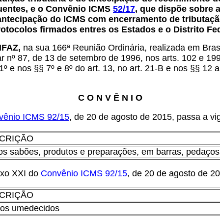
uentes, e o Convênio ICMS
52/17
, que dispõe sobre 
e antecipação do ICMS com encerramento de tributaç
otocolos firmados entres os Estados e o Distrito Fed
ONFAZ,
na sua 166ª Reunião Ordinária, realizada em Bras
r nº 87, de 13 de setembro de 1996, nos arts. 102 e 199
 1º e nos §§ 7º e 8º do art. 13, no art. 21-B e nos §§ 12
C O N V Ê N I O
vênio ICMS 92/15
, de 20 de agosto de 2015, passa a vi
CRIÇÃO
os sabões, produtos e preparações, em barras, pedaços
exo XXI do
Convênio ICMS 92/15
, de 20 de agosto de 2
CRIÇÃO
os umedecidos