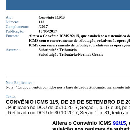
Ato:
Convênio ICMS
Número:
115
Complemento:
/2017
Publicação:
10/05/2017
Ementa:
Altera o Convênio ICMS 92/15, que estabelece a sistemática de
ICMS com o encerramento de tributação, relativos às operaçõe
ICMS com encerramento de tributação, relativos às operações s
Assunto:
Substituição Tributária
Substituição Tributária-Normas Gerais
Nota Explicativa:
Nota: " Os documentos contidos nesta base de dados têm caráter meramente infor
Texto:
CONVÊNIO ICMS 115, DE 29 DE SETEMBRO DE 2
. Publicado no DOU de 05.10.2017, Seção 1, p. 37 e 38, p
.
Retificado no DOU de 30.10.2017, Seção 1, p. 31, texto ao f
Altera o Convênio ICMS
92/15
,
sujeição aos regimes de substi