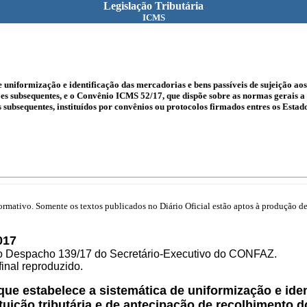
Legislação Tributária
ICMS
 uniformização e identificação das mercadorias e bens passíveis de sujeição aos
s subsequentes, e o Convênio ICMS 52/17, que dispõe sobre as normas gerais a s
ubsequentes, instituídos por convênios ou protocolos firmados entres os Estados
mativo. Somente os textos publicados no Diário Oficial estão aptos à produção de 
017
elo Despacho 139/17 do Secretário-Executivo do CONFAZ.
inal reproduzido.
 que estabelece a sistemática de uniformização e ide
tuição tributária e de antecipação de recolhimento 