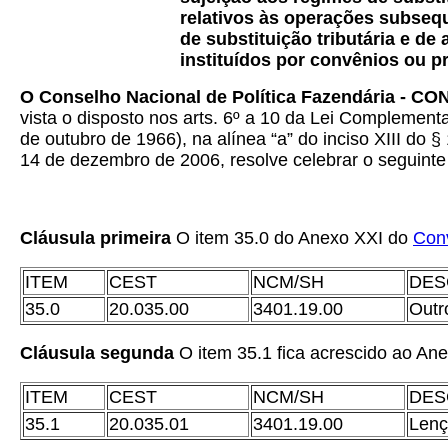
relativos às operações subseq
de substituição tributária e d
instituídos por convênios ou pr
O Conselho Nacional de Política Fazendária - C
vista o disposto nos arts. 6º a 10 da Lei Complementa
de outubro de 1966), na alínea “a” do inciso XIII do §
14 de dezembro de 2006,
resolve celebrar o seguinte
Cláusula primeira
O item 35.0 do Anexo XXI do
Con
ITEM
CEST
NCM/SH
DES
35.0
20.035.00
3401.19.00
Outr
Cláusula segunda
O item 35.1 fica acrescido ao An
ITEM
CEST
NCM/SH
DES
35.1
20.035.01
3401.19.00
Lenç