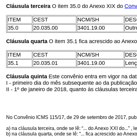
Cláusula terceira
O item 35.0 do Anexo XIX do
Conv
ITEM
CEST
NCM/SH
DES
35.0
20.035.00
3401.19.00
Outr
Cláusula quarta
O item 35.1 fica acrescido ao Anex
ITEM
CEST
NCM/SH
DES
35.1
20.035.01
3401.19.00
Lenç
Cláusula quinta
Este convênio entra em vigor na data
I - primeiro dia do mês subsequente ao da publicação
II - 1º de janeiro de 2018, quanto às cláusulas terceir
No Convênio ICMS 115/17, de 29 de setembro de 2017, publ
a) na cláusula terceira, onde se lê: “... do Anexo XXI do...” , le
b) na cláusula quarta, onde se lê: “... fica acrescido ao Anexo X