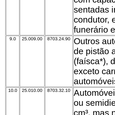
sentadas in
condutor, e
funerário 
9.0
25.009.00
8703.24.90
Outros au
de pistão 
(faísca*), 
exceto carr
automóveis
10.0
25.010.00
8703.32.10
Automóvei
ou semidie
cm³, mas 