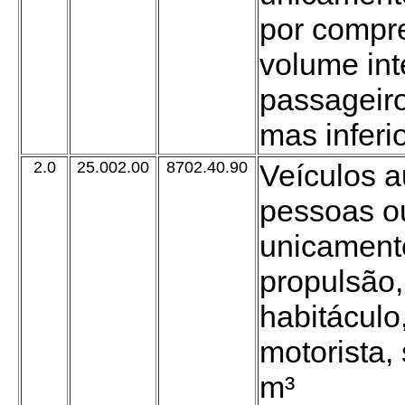
por compre
volume int
passageiro
mas inferi
2.0
25.002.00
8702.40.90
Veículos a
pessoas ou
unicamente
propulsão,
habitáculo
motorista, 
m³