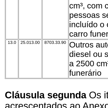
cm³, com c
pessoas se
incluído o 
carro fune
13.0
25.013.00
8703.33.90
Outros au
diesel ou 
a 2500 cm³
funerário
Cláusula segunda
Os i
acrescentados ao Anex