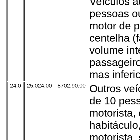
Veículos a
pessoas ou
motor de pi
centelha (
volume int
passageiro
mas inferi
24.0
25.024.00
8702.90.00
Outros veí
de 10 pess
motorista,
habitáculo
motorista, 