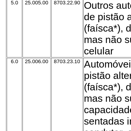
5.0
25.005.00
8703.22.90
Outros au
de pistão 
(faísca*), 
mas não su
celular
6.0
25.006.00
8703.23.10
Automóvei
pistão alt
(faísca*), 
mas não s
capacidad
sentadas in