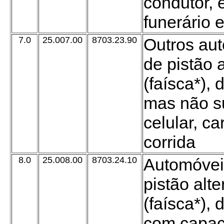
condutor, e
funerário 
7.0
25.007.00
8703.23.90
Outros au
de pistão 
(faísca*), 
mas não su
celular, c
corrida
8.0
25.008.00
8703.24.10
Automóvei
pistão alt
(faísca*), 
com capac