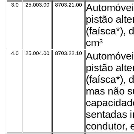
3.0
25.003.00
8703.21.00
Automóvei
pistão alt
(faísca*),
cm³
4.0
25.004.00
8703.22.10
Automóvei
pistão alt
(faísca*), 
mas não s
capacidad
sentadas in
condutor, 