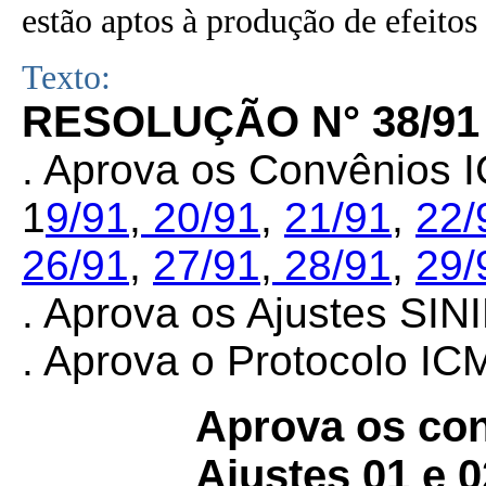
estão aptos à produção de efeitos 
Texto:
RESOLUÇÃO N° 38/91
. Aprova os Convênios
1
9/91
,
20/91
,
21/91
,
22/
26/91
,
27/91
,
28/91
,
29/
. Aprova os Ajustes SI
. Aprova o Protocolo I
Aprova os con
Ajustes 01 e 