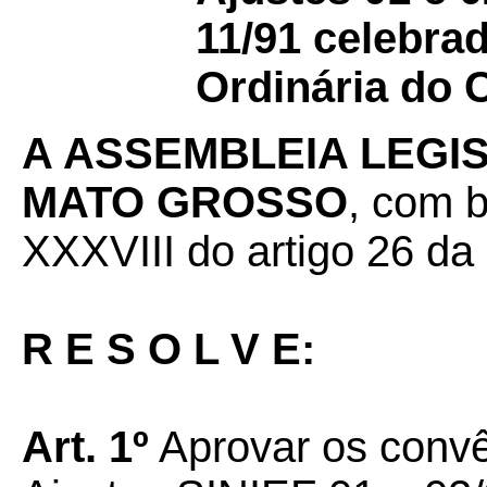
11/91 celebra
Ordinária do
A ASSEMBLEIA LEGI
MATO GROSSO
, com b
XXXVIII do artigo 26 da
R E S O L V E:
Art. 1º
Aprovar os convê