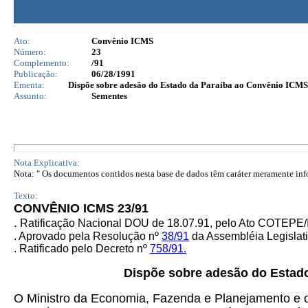
Ato:
Convênio ICMS
Número:
23
Complemento:
/91
Publicação:
06/28/1991
Ementa:
Dispõe sobre adesão do Estado da Paraíba ao Convênio ICMS 12
Assunto:
Sementes
Nota Explicativa:
Nota: " Os documentos contidos nesta base de dados têm caráter meramente infor
Texto:
CONVÊNIO ICMS 23/91
.
Ratificação Nacional DOU de 18.07.91, pelo Ato COTEPE/
. Aprovado pela Resolução nº
38/91
da Assembléia Legislati
. Ratificado pelo Decreto nº
758/91.
Dispõe sobre adesão do Estad
O Ministro da Economia, Fazenda e Planejamento e o