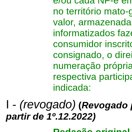
e/ou cada NF-e emi
no território mat
valor, armazenada
informatizados faz
consumidor inscrit
consignado, o direi
numeração própria,
respectiva partici
indicada:
I -
(revogado)
(
Revogado p
partir de 1º.12.2022)