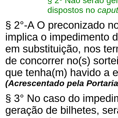
§ 2º Não serão ge
dispostos no
capu
§ 2°-A O preconizado no 
implica o impedimento 
em substituição, nos ter
de concorrer no(s) sortei
que tenha(m) havido a ef
(Acrescentado pela Portari
§ 3° No caso do impedim
geração de bilhetes, se