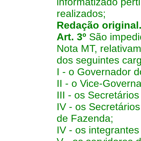
informatizado pert
realizados;
Redação original
Art. 3º
São impedid
Nota MT, relativa
dos seguintes car
I - o Governador d
II - o Vice-Govern
III - os Secretário
IV - os Secretário
de Fazenda;
IV - os integrante