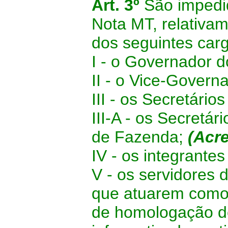
Art. 3º
São impedi
Nota MT, relativa
dos seguintes car
I - o Governador d
II - o Vice-Govern
III - os Secretário
III-A - os Secretá
de Fazenda;
(Acr
IV - os integrante
V - os servidores 
que atuarem como 
de homologação d