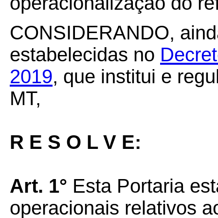
operacionalização do re
CONSIDERANDO, ainda,
estabelecidas no
Decret
2019
, que institui e r
MT,
R E S O L V E:
Art. 1°
Esta Portaria es
operacionais relativos 