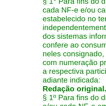
§ 1° Para fins do 
cada NF-e e/ou cad
estabelecido no te
independentement
dos sistemas infor
confere ao consumi
neles consignado, o
com numeração próp
a respectiva parti
adiante indicada:
Redação original
§ 1º Para fins do 