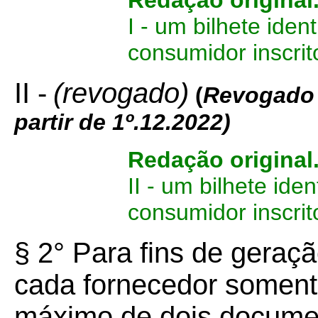
Redação original
I - um bilhete ide
consumidor inscrit
II -
(revogado)
(
Revogado 
partir de 1º.12.2022)
Redação original
II - um bilhete ide
consumidor inscrit
§ 2° Para fins de geraçã
cada fornecedor soment
máximo de dois document