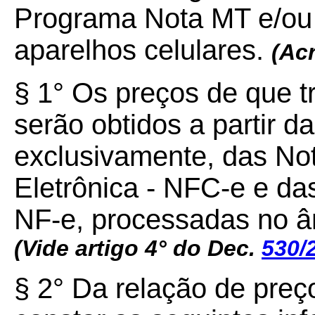
Programa Nota MT e/ou 
aparelhos celulares.
(Ac
§ 1° Os preços de que t
serão obtidos a partir d
exclusivamente, das No
Eletrônica - NFC-e e das
NF-e, processadas no â
(Vide artigo 4° do Dec.
530/
§ 2° Da relação de preç