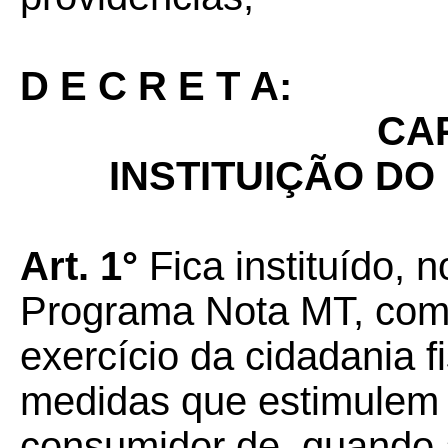
D E C R E T A:
CAP
INSTITUIÇÃO D
Art. 1°
Fica instituído, n
Programa Nota MT, com o
exercício da cidadania 
medidas que estimulem 
consumidor de, quando a