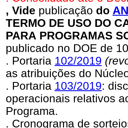
, Vide
publicação
do
A
TERMO
DE
USO
DO
C
PARA
PROGRAMAS
S
publicado no DOE de 10
. Portaria
102/2019
(rev
as atribuições do Núcle
. Portaria
103/2019
: dis
operacionais relativos 
Programa.
.
Cronograma de sorteio