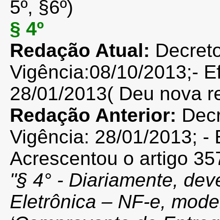
5º, §6º)
§ 4º
Redação Atual:
Decret
Vigência:
08/10/2013;
- E
28/01/2013( Deu nova r
Redação Anterior:
Dec
Vigência: 28/01/2013; - 
Acrescentou o artigo 357
"
§ 4° - Diariamente, dev
Eletrônica – NF-e, mode