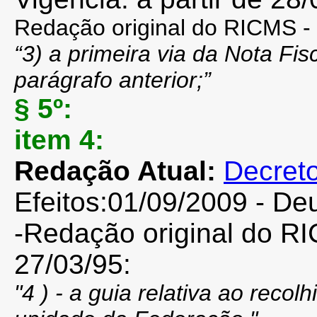
Redação
original do RICMS -
“3) a primeira via da Nota Fis
parágrafo anterior;”
§ 5º:
item 4:
Redação Atual:
Decreto
Efeitos:01/09/2009 - De
-Redação
original do R
27/03/95:
"4 ) - a guia relativa ao reco