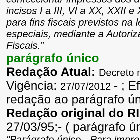
incisos I a III, VI a XX, XXII 
para fins fiscais previstos n
especiais, mediante a Autor
Fiscais.”
parágrafo único
Redação Atual:
Decreto 
Vigência:
-
; E
27/07/2012
redação ao parágrafo ú
Redação original do 
27/03/95;- ( parágrafo ún
"
Parágrafo único - Para impre