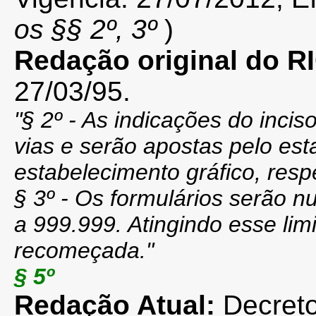
os §§ 2º, 3º
)
Redação original do 
27/03/95.
"
§ 2º - As indicações do incis
vias e serão apostas pelo est
estabelecimento gráfico, resp
§ 3º - Os formulários serão
a 999.999. Atingindo esse lim
recomeçada."
§ 5º
Redação Atual:
Decret