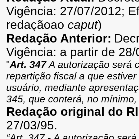
Vigência:
27/07/2012; Ef
redaçãoao
caput
)
Redação Anterior:
Decr
Vigência: a partir de 28/
"
Art. 347
A autorização será c
repartição fiscal a que estiv
usuário, mediante apresentaçã
345, que conterá, no mínimo, 
Redação original do 
27/03/95.
“Art. 347 - A autorização será