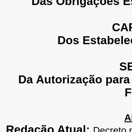
Das Obrigações Es
CAP
Dos Estabele
SE
Da Autorização par
F
A
Redação Atual:
Decreto 