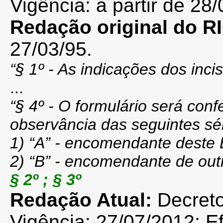
Vigência: a partir de 28/0
Redação original do 
27/03/95.
“§ 1º - As indicações dos inciso
...
“§ 4º - O formulário será con
observância das seguintes sér
1) “A” - encomendante deste 
2) “B” - encomendante de out
§ 2º ; § 3º
Redação Atual:
Decret
Vigência: 27/07/2012; E