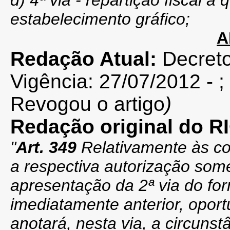
d) 4ª via - repartição fiscal a
estabelecimento gráfico;
A
Redação Atual:
Decret
Vigência:
27/07/2012
- ;
Revogou o artigo
)
Redação original do 
"
Art. 349
Relativamente às co
a respectiva autorização som
apresentação da 2ª via do for
imediatamente anterior, oport
anotará, nesta via, a circunst