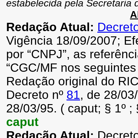
estabelecida pela Secretaria
A
Redação Atual:
Decret
Vigência 18/09/2007; Efe
por “CNPJ”, as referên
“CGC/MF nos seguintes pr
Redação original do RIC
Decreto nº
81
, de 28/03/
28/03/95. ( caput; § 1º ; 
caput
Redação Atual:
Decreto