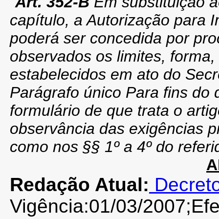
"
Art. 352-B
Em substituição a
capítulo, a Autorização para
poderá ser concedida por pro
observados os limites, forma,
estabelecidos em ato do Secr
Parágrafo único Para fins do 
formulário de que trata o arti
observância das exigências pr
como nos §§ 1º a 4º do referid
A
Redação Atual:
Decreto
Vigência:01/03/2007;Efei