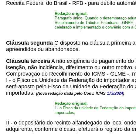
Receita Federal do Brasil - RFB - para débito automá
Redação original.
Parágrafo único. Quando o desembaraço aduane
Recolhimento de Tributos Estaduais - GNRE, 
celebrado e implementado o convênio com a Se
Cláusula segunda
O disposto na cláusula primeira a
apreendidos ou abandonados.
Cláusula terceira
A não exigência do pagamento do im
isenção, não incidência, diferimento ou outro motiv
Comprovação do Recolhimento do ICMS - GLME -, mo
I - o Fisco da Unidade da Federação do importador a
será aposto pelo Fisco da Unidade da Federação do 
importadas;
(Nova redação dada pelo Conv. ICMS
173/2024
)
Redação original.
I - o Fisco da unidade da Federação do impor
importados;
II - o depositário do recinto alfandegado do local o
adquirente, conforme o caso, efetuará o registro d