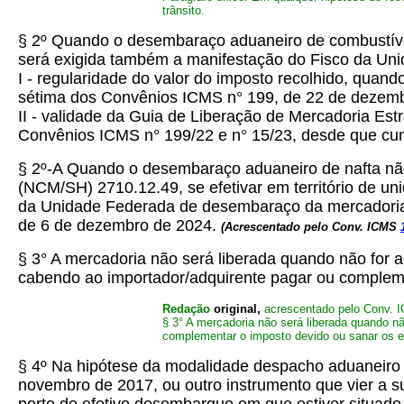
trânsito.
§ 2º Quando o desembaraço aduaneiro de combustíveis
será exigida também a manifestação do Fisco da Un
I - regularidade do valor do imposto recolhido, quan
sétima dos Convênios ICMS n° 199, de 22 de dezembr
II - validade da Guia de Liberação de Mercadoria Est
Convênios ICMS n° 199/22 e n° 15/23, desde que cump
§ 2º-A Quando o desembaraço aduaneiro de nafta n
(NCM/SH) 2710.12.49, se efetivar em território de u
da Unidade Federada de desembaraço da mercadoria e
de 6 de dezembro de 2024.
(Acrescentado pelo Conv. ICMS
§ 3° A mercadoria não será liberada quando não for a
cabendo ao importador/adquirente pagar ou compleme
Redação
original,
acrescentado pelo Conv.
§ 3° A mercadoria não será liberada quando nã
complementar o imposto devido ou sanar os e
§ 4º Na hipótese da modalidade despacho aduaneiro
novembro de 2017, ou outro instrumento que vier a sub