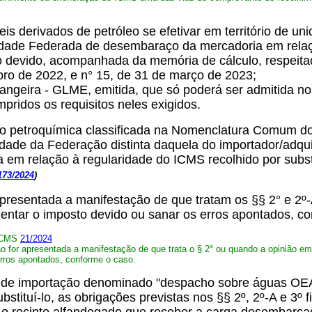
 derivados de petróleo se efetivar em território de uni
idade Federada de desembaraço da mercadoria em relaç
do devido, acompanhada da memória de cálculo, respeitad
o de 2022, e n° 15, de 31 de março de 2023;
rangeira - GLME, emitida, que só poderá ser admitida no
ridos os requisitos neles exigidos.
ão petroquímica classificada na Nomenclatura Comum 
nidade da Federação distinta daquela do importador/adqu
m relação à regularidade do ICMS recolhido por substit
173/2024
)
presentada a manifestação de que tratam os §§ 2° e 2º-
ntar o imposto devido ou sanar os erros apontados, c
 ICMS
21/2024
o for apresentada a manifestação de que trata o § 2° ou quando a opinião emit
rros apontados, conforme o caso.
 de importação denominado "despacho sobre águas OEA"
stituí-lo, as obrigações previstas nos §§ 2º, 2º-A e 3º 