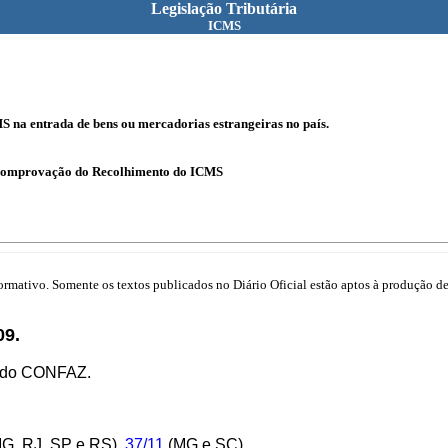
Legislação Tributária
ICMS
 na entrada de bens ou mercadorias estrangeiras no país.
 Comprovação do Recolhimento do ICMS
mativo. Somente os textos publicados no Diário Oficial estão aptos à produção de 
9.
o do CONFAZ.
G, RJ, SP e RS),
37/11
(MG e SC).