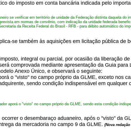
tico do imposto em conta bancária indicada pelo importa
iro se verificar em território de unidade da Federação distinta daquela do i
prevista em normas de convênio, com indicação da unidade federada benefici
cretaria da Receita Federal do Brasil - RFB - para débito automático do imp
plica-se também às aquisições em licitação pública de 
posto, integral ou parcial, por ocasião da liberação d
o, será comprovada mediante apresentação da Guia para
delo Anexo Único, e observará o seguinte:
porá o "visto" no campo próprio da GLME, exceto nos c
adquirente, sendo condição indispensável em qualquer 
tador aporá o "visto" no campo próprio da GLME, sendo esta condição indisp
nde ocorrer o desembaraço aduaneiro, após o "visto" da
a entrega da mercadoria no campo 9 da GLME.
(Nova redação