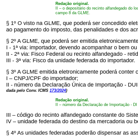
Redação original.
II – o depositário do recinto alfandegado do 
campo 8 da GLME.
§ 1º O visto na GLME, que poderá ser concedido eletr
ao pagamento do imposto, das penalidades e dos acr
§ 2º A GLME, que poderá ser emitida eletronicamente,
I - 1ª via: importador, devendo acompanhar o bem ou
II - 2ª via: Fisco Federal ou recinto alfandegado - 
III - 3ª via: Fisco da unidade federada do importador.
§ 3º A GLME emitida eletronicamente poderá conter 
I – CNPJ/CPF do importador;
II - número da Declaração Única de Importação - DUI
dada pelo Conv. ICMS
173/2024
)
Redação original.
II – número da Declaração de Importação - DI
III – código do recinto alfandegado constante do Si
IV – unidade federada do destino da mercadoria ou 
§ 4º As unidades federadas poderão dispensar as as