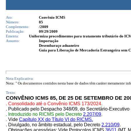
Ato:
Convênio ICMS
Número:
85
Complemento:
/2009
Publicação:
09/29/2009
Ementa:
Uniformiza procedimentos para tratamento tributário do ICMS
Assunto:
Importação
Desembaraço aduaneiro
Guia para Liberação de Mercadoria Estrangeira sem
Nota Explicativa:
Nota: " Os documentos contidos nesta base de dados têm caráter meramente infor
Texto:
CONVÊNIO ICMS 85, DE 25 DE SETEMBRO DE 200
. Consolidado até o Convênio ICMS 173/20
24
.
. Publicado pelo Despacho
348/09
, do Secretário-Executiv
. Introduzido no RICMS pelo Decreto
2.207/09
.
.
Vide
Capítulo XX do Título VI do RICMS.
.
Divulgado, no âmbito estadual, pelo Decreto
2.210/09
.
. Obrigações acessórias: Vide Protocolos ICMS
36/11
(MT, M