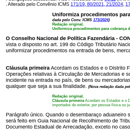
. Alterado pelo Convênio ICMS
171/19
,
80/2021
,
21/2024
,
1
Uniformiza procedimentos para 
dada pelo Conv. ICMS
173/2024
)
Redação original.
Uniformiza procedimentos para cobrança d
O Conselho Nacional de Política Fazendária - C
vista o disposto no art. 199 do Código Tributário Nac
uniformizar procedimentos na entrada de bens, mercad
Cláusula primeira
Acordam os Estados e o Distrito F
Operações relativas à Circulação de Mercadorias e s
incidente na entrada no país, de bens ou mercadorias 
qualquer que seja a sua finalidade.
(Nova redação dada pe
Redação original.
Cláusula primeira
Acordam os Estados e o Dis
importados do exterior, por pessoa física ou ju
Parágrafo único. Quando o desembaraço aduaneiro se 
será feito em Guia Nacional de Recolhimento de Trib
Documento Estadual de Arrecadação, exceto no caso