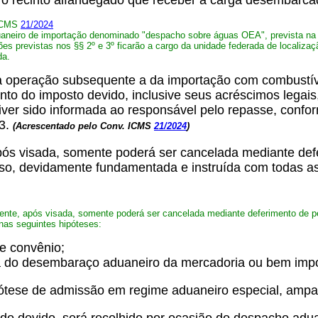
o o recinto alfandegado que receber a carga desembarc
 ICMS
21/2024
aneiro de importação denominado "despacho sobre águas OEA", prevista na 
ções previstas nos §§ 2º e 3º ficarão a cargo da unidade federada de localiza
da.
a operação subsequente a da importação com combustívei
to do imposto devido, inclusive seus acréscimos legais, 
iver sido informada ao responsável pelo repasse, conf
23.
(Acrescentado pelo Conv. ICMS
21/2024
)
ós visada, somente poderá ser cancelada mediante def
so, devidamente fundamentada e instruída com todas as
nte, após visada, somente poderá ser cancelada mediante deferimento de p
nas seguintes hipóteses:
e convênio;
cia do desembaraço aduaneiro da mercadoria ou bem imp
tese de admissão em regime aduaneiro especial, ampara