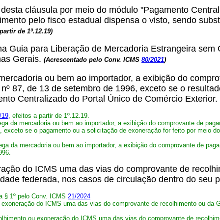
t desta cláusula por meio do módulo "Pagamento Central
ento pelo fisco estadual dispensa o visto, sendo subst
 partir de 1º.12.19)
tal na Guia para Liberação de Mercadoria Estrangeira 
nas Gerais.
(Acrescentado pelo Conv. ICMS
80/2021
)
a mercadoria ou bem ao importador, a exibição do com
 nº 87, de 13 de setembro de 1996, exceto se o resulta
nto Centralizado do Portal Único de Comércio Exterior.
/19
, efeitos a partir de 1º.12.19
.
rega da mercadoria ou bem ao importador, a exibição do comprovante de pag
exceto se o pagamento ou a solicitação de exoneração for feito por meio do
rega da mercadoria ou bem ao importador, a exibição do comprovante de pag
996.
neração do ICMS uma das vias do comprovante de recol
idade federada, nos casos de circulação dentro do seu pró
ra § 1º pelo Conv. ICMS
21/2024
ou exoneração do ICMS uma das vias do comprovante de recolhimento ou da
ecolhimento ou exoneração do ICMS uma das vias do comprovante de recolh