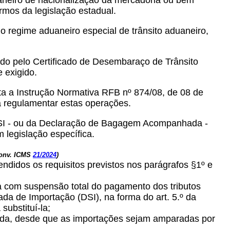
aneiro de nacionalização da mercadoria ou bem
rmos da legislação estadual.
regime aduaneiro especial de trânsito aduaneiro,
ado pelo Certificado de Desembaraço de Trânsito
 exigido.
ta a Instrução Normativa RFB nº 874/08, de 08 de
 a regulamentar estas operações.
 DSI - ou da Declaração de Bagagem Acompanhada -
 legislação específica.
Conv. ICMS
21/2024
)
endidos os requisitos previstos nos parágrafos §1º e
 com suspensão total do pagamento dos tributos
ada de Importação (DSI), na forma do art. 5.º da
ubstituí-la;
icada, desde que as importações sejam amparadas por