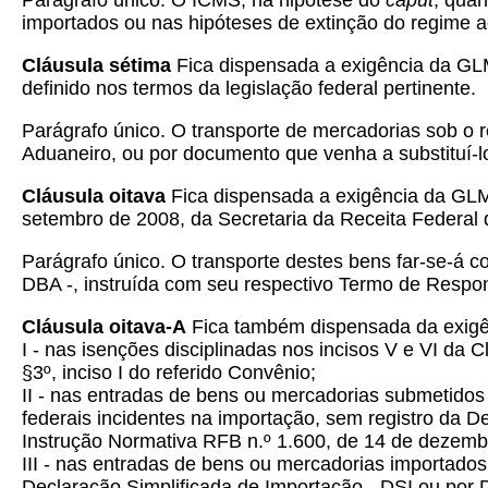
Parágrafo único. O ICMS, na hipótese do
caput
, qua
importados ou nas hipóteses de extinção do regime ad
Cláusula sétima
Fica dispensada a exigência da GLM
definido nos termos da legislação federal pertinente.
Parágrafo único.
O transporte de mercadorias sob o r
Aduaneiro, ou por documento que venha a substituí-l
Cláusula oitava
Fica dispensada a exigência da GLME
setembro de 2008, da Secretaria da Receita Federal d
Parágrafo único.
O transporte destes bens far-se-á 
DBA -, instruída com seu respectivo Termo de Respons
Cláusula oitava-A
Fica também dispensada da exigê
I - nas isenções disciplinadas nos incisos V e VI da
§3º, inciso I do referido Convênio;
II - nas entradas de bens ou mercadorias submetido
federais incidentes na importação, sem registro da D
Instrução Normativa RFB n.º 1.600, de 14 de dezembr
III - nas entradas de bens ou mercadorias importado
Declaração Simplificada de Importação - DSI ou por