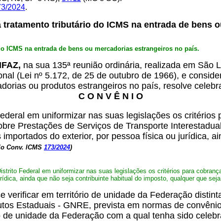
73/2024
.
tratamento tributário do ICMS na entrada de bens o
o ICMS na entrada de bens ou mercadorias estrangeiros no país.
ONFAZ,
na sua 135ª reunião ordinária, realizada em São 
ional (Lei nº 5.172, de 25 de outubro de 1966), e consi
orias ou produtos estrangeiros no país, resolve celebr
C O N V Ê N I O
ederal em uniformizar nas suas legislações os critério
obre Prestações de Serviços de Transporte Interestadua
importados do exterior, por pessoa física ou jurídica, ai
lo Conv. ICMS
173/2024
)
trito Federal em uniformizar nas suas legislações os critérios para cobran
rídica, ainda que não seja contribuinte habitual do imposto, qualquer que seja
verificar em território de unidade da Federação distin
utos Estaduais - GNRE, prevista em normas de convênio,
 de unidade da Federação com a qual tenha sido celebr