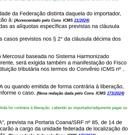
dade da Federação distinta daquela do importador,
ão à:
(Acrescentado pelo Conv. ICMS
21/2024
)
as as alíquotas específicas previstas na cláusula
s casos previstos nos § 2° da cláusula décima dos
do Mercosul baseada no Sistema Harmonizado
irente, será exigida também a manifestação do Fisco
uição tributária nos termos do Convênio ICMS nº ,
A ou quando emitida de forma contrária à liberação,
onforme o caso.
(Nova redação dada pelo Conv. ICMS
173/2024
)
ida for contrária à liberação, cabendo ao importador/adquirente pagar ou
, prevista na Portaria Coana/SRF nº 85, de 14 de
ficarão a cargo da unidade federada de localização do