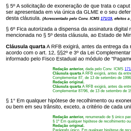
§ 5º A solicitação de exoneração de que trata o capu
ser apresentada em via única da GLME e o seu deferim
desta cláusula.
(
Acrescentado pelo Conv. ICMS
171/19
, efeitos a
§ 6º Fica autorizada a dispensa da assinatura digi
mencionada no § 5º desta cláusula, ao Estado de Mi
Cláusula quarta
A RFB exigirá, antes da entrega d
acordo com o art. 12, §§2º e 3º da Lei Complementar
informado pelo Fisco Estadual ao módulo de "Pagame
Redação anterior,
dada pelo Conv. ICMS
171
Cláusula quarta
A RFB exigirá, antes da ent
Complementar 87, de 13 de setembro de 1996, 
Redação original.
Cláusula quarta
A RFB exigirá, antes da ent
Complementar 87/96, de 13 de setembro de 1
§ 1° Em qualquer hipótese de recolhimento ou exo
ou bem em seu trânsito, exceto, a critério de cada un
Redação anterior,
renumerado de § único pa
§ 1º Em qualquer hipótese de recolhimento 
Redação original.
Parágrafo único. Em qualquer hipótese de r