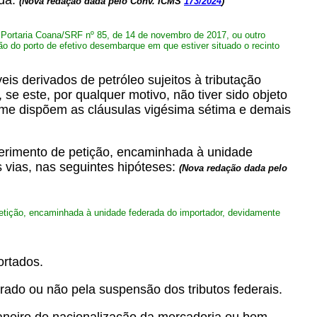
ada.
(Nova redação dada pelo Conv. ICMS
173/2024
)
Portaria Coana/SRF nº 85, de 14 de novembro de 2017, ou outro
ção do porto de efetivo desembarque em que estiver situado o recinto
s derivados de petróleo sujeitos à tributação
se este, por qualquer motivo, não tiver sido objeto
orme dispõem as cláusulas vigésima sétima e demais
erimento de petição, encaminhada à unidade
 vias, nas seguintes hipóteses:
(Nova redação dada pelo
etição, encaminhada à unidade federada do importador, devidamente
ortados.
do ou não pela suspensão dos tributos federais.