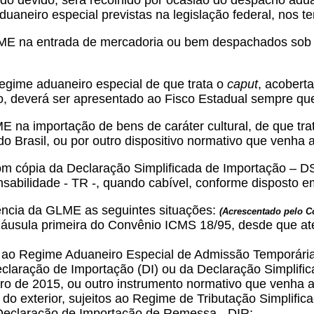
ndo devido, será recolhido por ocasião do despacho adu
uaneiro especial previstas na legislação federal, nos te
E na entrada de mercadoria ou bem despachados sob o 
egime aduaneiro especial de que trata o
caput
, acobert
o, deverá ser apresentado ao Fisco Estadual sempre que
 na importação de bens de caráter cultural, de que tra
o Brasil, ou por outro dispositivo normativo que venha
com cópia da Declaração Simplificada de Importação –
abilidade - TR -, quando cabível, conforme disposto em
ncia da GLME as seguintes situações:
(Acrescentado pelo 
 Cláusula primeira do Convênio ICMS 18/95, desde que at
s ao Regime Aduaneiro Especial de Admissão Temporária
eclaração de Importação (DI) ou da Declaração Simplific
o de 2015, ou outro instrumento normativo que venha a s
s do exterior, sujeitos ao Regime de Tributação Simplif
 Declaração de Importação de Remessa - DIR;