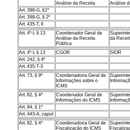
Análise da Receita
Análise d
Art. 398-G, §1º
Art. 398-G, § 2º
Art. 435-T, II
Art. 4º-I, § 13
Coordenador Geral de
Superinte
Análise da Receita
da Receit
Pública
Art. 4º-I, § 13
CGOR
SIOR
Art. 242, § 4º
Art. 435-T-3
Art. 73, § 9º
Coordenadoria Geral de
Superint
Informações sobre o
Informaç
ICMS
Art. 82, § 4º
Coordenador Geral de
Superint
Informações do ICMS
Informaç
Art. 84, § 1º
Art. 443-A,
caput
Art. 82, § 4º
Coordenadoria Geral de
Superint
Fiscalização do ICMS
Fiscaliza