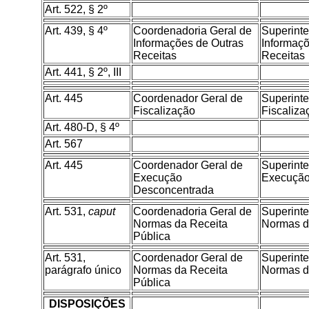
Art. 522, § 2º
Art. 439, § 4º
Coordenadoria Geral de
Superint
Informações de Outras
Informaçõ
Receitas
Receitas
Art. 441, § 2º, III
Art. 445
Coordenador Geral de
Superint
Fiscalização
Fiscaliza
Art. 480-D, § 4º
Art. 567
Art. 445
Coordenador Geral de
Superint
Execução
Execução
Desconcentrada
Art. 531,
caput
Coordenadoria Geral de
Superint
Normas da Receita
Normas d
Pública
Art. 531,
Coordenador Geral de
Superint
parágrafo único
Normas da Receita
Normas d
Pública
DISPOSIÇÕES