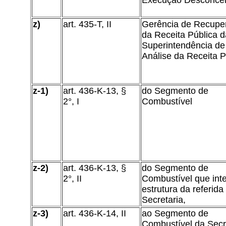
Execução Desconce
z)
art. 435-T, II
Gerência de Recupe
da Receita Pública d
Superintendência de
Análise da Receita P
z-1)
art. 436-K-13, §
do Segmento de
2°, I
Combustível
z-2)
art. 436-K-13, §
do Segmento de
2°, II
Combustível que int
estrutura da referida
Secretaria,
z-3)
art. 436-K-14, II
ao Segmento de
Combustível da Secr