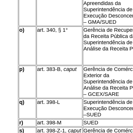
Apreendidas da
Superintendência de
Execução Desconce
– GMA/SUED
o)
art. 340, § 1°
Gerência de Recupe
da Receita Pública d
Superintendência de
Análise da Receita P
p)
art. 383-B,
caput
Gerência de Comérc
Exterior da
Superintendência de
Análise da Receita P
– GCEX/SARE
q)
art. 398-L
Superintendência de
Execução Desconce
–SUED
r)
art. 398-M
SUED
s)
art. 398-Z-1,
caput
Gerência de Comérc