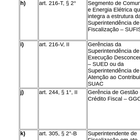
h)
art. 216-T, § 2°
Segmento de Comun
e Energia Elétrica q
integra a estrutura d
Superintendência de
Fiscalização – SUFI
i)
art. 216-V, II
Gerências da
Superintendência de
Execução Desconce
– SUED ou da
Superintendência de
Atenção ao Contribui
SUAC
j)
art. 244, § 1°, II
Gerência de Gestão
Crédito Fiscal – GG
k)
art. 305, § 2°-B
Superintendente de