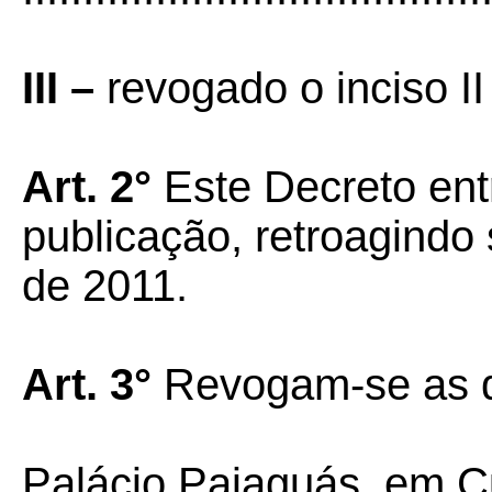
III –
revogado o inciso II
Art. 2°
Este Decreto ent
publicação, retroagindo 
de 2011.
Art. 3°
Revogam-se as d
Palácio Paiaguás, em C