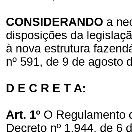
CONSIDERANDO
a ne
disposições da legislaç
à nova estrutura fazend
nº 591, de 9 de agosto 
D E C R E T A:
Art. 1º
O Regulamento d
Decreto nº 1.944, de 6 