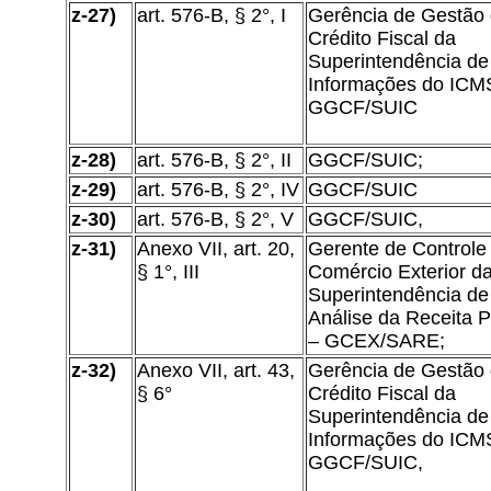
z-27)
art. 576-B, § 2°, I
Gerência de Gestão
Crédito Fiscal da
Superintendência de
Informações do ICM
GGCF/SUIC
z-28)
art. 576-B, § 2°, II
GGCF/SUIC;
z-29)
art. 576-B, § 2°, IV
GGCF/SUIC
z-30)
art. 576-B, § 2°, V
GGCF/SUIC,
z-31)
Anexo VII, art. 20,
Gerente de Controle
§ 1°, III
Comércio Exterior d
Superintendência de
Análise da Receita P
– GCEX/SARE;
z-32)
Anexo VII, art. 43,
Gerência de Gestão
§ 6°
Crédito Fiscal da
Superintendência de
Informações do ICM
GGCF/SUIC,