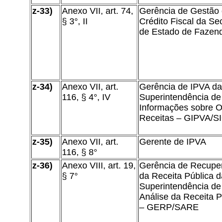
z-33)
Anexo VII, art. 74,
Gerência de Gestão
§ 3°, II
Crédito Fiscal da Sec
de Estado de Fazen
z-34)
Anexo VII, art.
Gerência de IPVA da
116, § 4°, IV
Superintendência de
Informações sobre O
Receitas – GIPVA/S
z-35)
Anexo VII, art.
Gerente de IPVA
116, § 8°
z-36)
Anexo VIII, art. 19,
Gerência de Recupe
§ 7°
da Receita Pública d
Superintendência de
Análise da Receita P
– GERP/SARE