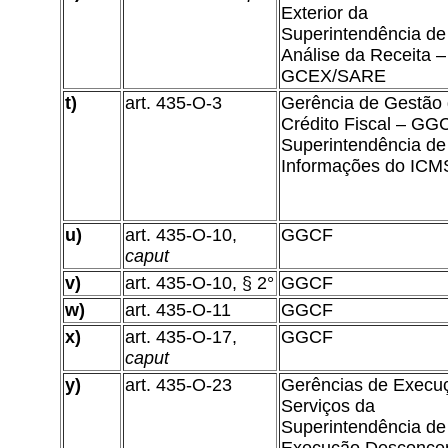
Exterior da
Superintendência de
Análise da Receita –
GCEX/SARE
t)
art. 435-O-3
Gerência de Gestão
Crédito Fiscal – GG
Superintendência de
Informações do ICM
u)
art. 435-O-10,
GGCF
caput
v)
art. 435-O-10, § 2°
GGCF
w)
art. 435-O-11
GGCF
x)
art. 435-O-17,
GGCF
caput
y)
art. 435-O-23
Gerências de Execu
Serviços da
Superintendência de