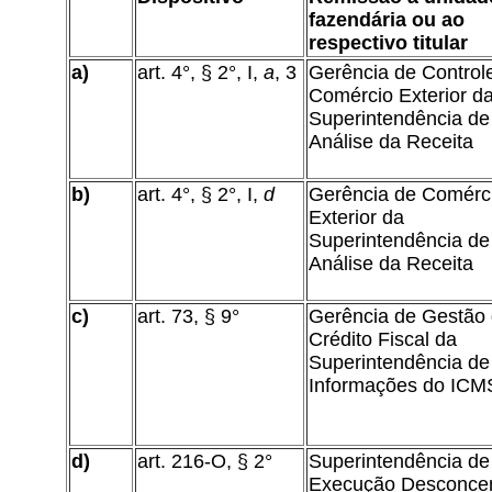
fazendária ou ao
respectivo titular
a)
art. 4°, § 2°, I,
a
, 3
Gerência de Control
Comércio Exterior d
Superintendência de
Análise da Receita
b)
art. 4°, § 2°, I,
d
Gerência de Comérc
Exterior da
Superintendência de
Análise da Receita
c)
art. 73, § 9°
Gerência de Gestão
Crédito Fiscal da
Superintendência de
Informações do ICM
d)
art. 216-O, § 2°
Superintendência de
Execução Desconce