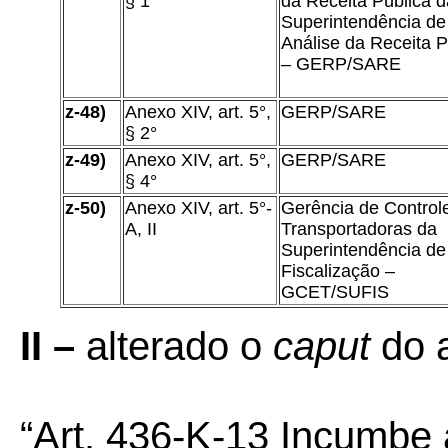
§ 1°
da Receita Pública d
Superintendência de
Análise da Receita P
– GERP/SARE
z-48)
Anexo XIV, art. 5°,
GERP/SARE
§ 2°
z-49)
Anexo XIV, art. 5°,
GERP/SARE
§ 4°
z-50)
Anexo XIV, art. 5°-
Gerência de Control
A, II
Transportadoras da
Superintendência de
Fiscalização –
GCET/SUFIS
II –
alterado o
caput
do 
“Art. 436-K-13 Incumbe 