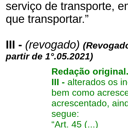
serviço de transporte, 
que transportar.”
III -
(revogado)
(Revogado
partir de 1°.05.2021)
Redação original
III -
alterados os in
bem como acrescent
acrescentado, ain
segue:
“Art. 45
(...)