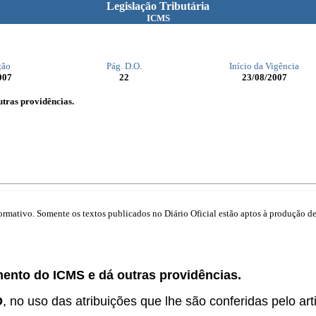
Legislação Tributária
ICMS
ção
Pág. D.O.
Início da Vigência
007
22
23/08/2007
tras providências.
mativo. Somente os textos publicados no Diário Oficial estão aptos à produção de 
mento do ICMS e dá outras providências.
O
, no uso das atribuições que lhe são conferidas pelo arti