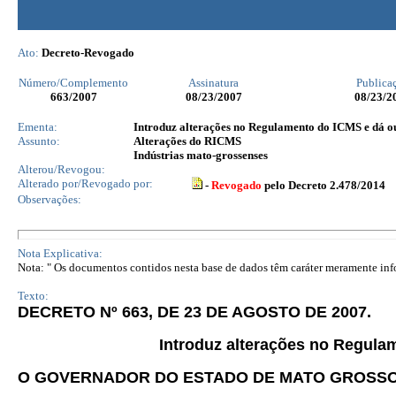
Ato:
Decreto-Revogado
Número/Complemento
Assinatura
Publica
663
/2007
08/23/2007
08/23/2
Ementa:
Introduz alterações no Regulamento do ICMS e dá ou
Assunto:
Alterações do RICMS
Indústrias mato-grossenses
Alterou/Revogou:
Alterado por/Revogado por:
-
Revogado
pelo Decreto 2.478/2014
Observações:
Nota Explicativa:
Nota: " Os documentos contidos nesta base de dados têm caráter meramente infor
Texto:
DECRETO Nº 663, DE 23 DE AGOSTO DE 2007.
Introduz alterações no Regula
O GOVERNADOR DO ESTADO DE MATO GROSS