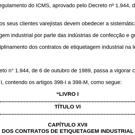
Regulamento do ICMS, aprovado pelo Decreto nº 1.944, 
 os seus clientes varejistas devem obedecer a sistemát
gem industrial por parte das indústrias de confecção e
plinamento dos contratos de etiquetagem industrial na l
o n° 1.944, de 6 de outubro de 1989, passa a vigorar 
o I, contendo os artigos 398-I a 398-M, como segue:
“LIVRO I
.........................................................................................
TÍTULO VI
.........................................................................................
CAPÍTULO XVII
DOS CONTRATOS DE ETIQUETAGEM INDUSTRIAL