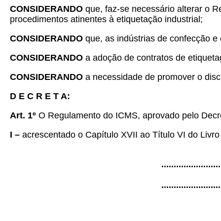
CONSIDERANDO
que, faz-se necessário alterar o 
procedimentos atinentes à etiquetação industrial;
CONSIDERANDO
que, as indústrias de confecção e
CONSIDERANDO
a adoção de contratos de etiqueta
CONSIDERANDO
a necessidade de promover o disci
D E C R E T A:
Art. 1º
O Regulamento do ICMS, aprovado pelo Decret
I –
acrescentado o Capítulo XVII ao Título VI do Livr
........................
........................