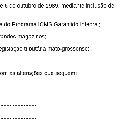
de 6 de outubro de 1989, mediante inclusão de
ica do Programa ICMS Garantido Integral;
 grandes magazines;
egislação tributária mato-grossense;
com as alterações que seguem:
.........................
.........................