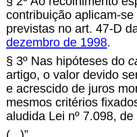
§
2º
Ao recolhimento es
contribuição aplicam-se
previstas no art. 47-D d
dezembro de 1998
.
§
3º
Nas hipóteses do
c
artigo, o valor devido s
e acrescido de juros mo
mesmos critérios fixado
aludida Lei nº 7.098, d
(...)”