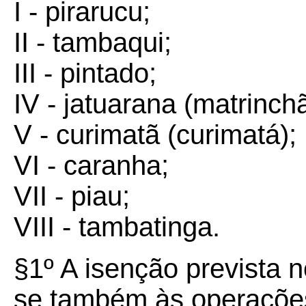
I - pirarucu;
II - tambaqui;
III - pintado;
IV - jatuarana (matrinchã
V - curimatã (curimatá);
VI - caranha;
VII - piau;
VIII - tambatinga.
§
1º
A isenção prevista 
se também às operaçõe