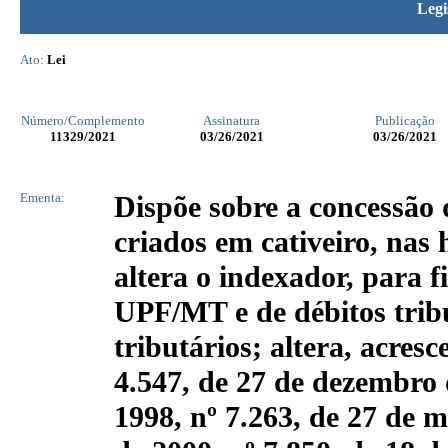
Legi
Ato:
Lei
Número/Complemento
Assinatura
Publicação
11329
/2021
03/26/2021
03/26/2021
Ementa:
Dispõe sobre a concessão 
criados em cativeiro, nas 
altera o indexador, para f
UPF/MT e de débitos tribu
tributários; altera, acresc
4.547, de 27 de dezembro 
1998, nº 7.263, de 27 de m