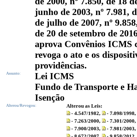
de 2000, nº 7.850, de 18 d
junho de 2003, nº 7.981, d
de julho de 2007, nº 9.858
de 20 de setembro de 2016
aprova Convênios ICMS 
revoga o ato e os disposit
providências.
Assunto:
Lei ICMS
Fundo de Transporte e 
Isenção
Alterou/Revogou:
Alterou as Leis:
- 4.547/1982,
- 7.098/1998,
- 7.263/2000,
- 7.301/2000,
- 7.900/2003,
-
7.981/2003,
- 8.672/2007,
- 9.858/2012,