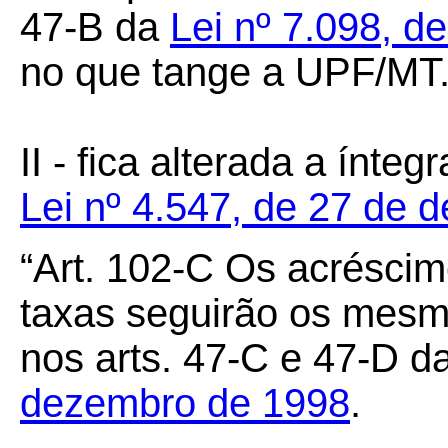
47-B da
Lei nº 7.098, 
no que tange a UPF/MT.
II - fica alterada a ínte
Lei nº 4.547, de 27 de
“Art.
102
-
C Os acréscimo
taxas seguirão os mesmo
nos arts. 47-C e 47-D d
dezembro de 1998
.