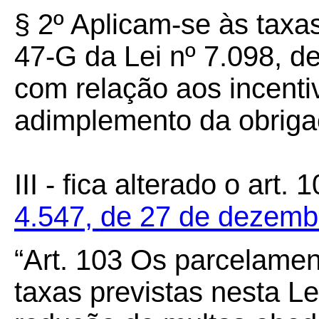
§
2º
Aplicam-se às taxas
47-G da Lei nº 7.098, d
com relação aos incenti
adimplemento da obrigaç
III - fica alterado o art
4.547, de 27 de dezemb
“Art.
103
Os parcelament
taxas previstas nesta L