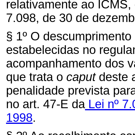
relativamente ao ICMS, 
7.098, de 30 de dezemb
§
1º
O descumprimento d
estabelecidas no regula
acompanhamento dos val
que trata o
caput
deste a
penalidade prevista para
no art. 47-E da
Lei nº 7
1998
.