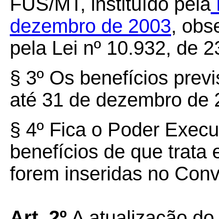
FUS/MT, instituído pela
dezembro de 2003
, obs
pela Lei nº 10.932, de 
§
3º
Os benefícios previs
até 31 de dezembro de 
§
4º
Fica o Poder Execut
benefícios de que trata 
forem inseridas no Con
Art.
2º
A atualização do