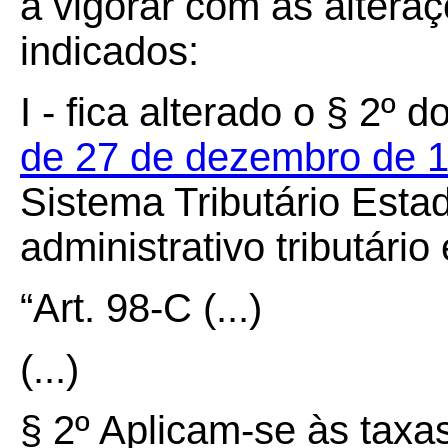
a vigorar com as altera
indicados:
I - fica alterado o § 2º 
de 27 de dezembro de 
Sistema Tributário Esta
administrativo tributário
“Art.
98
-
C (
...)
(...)
§
2º
Aplicam-se às taxas