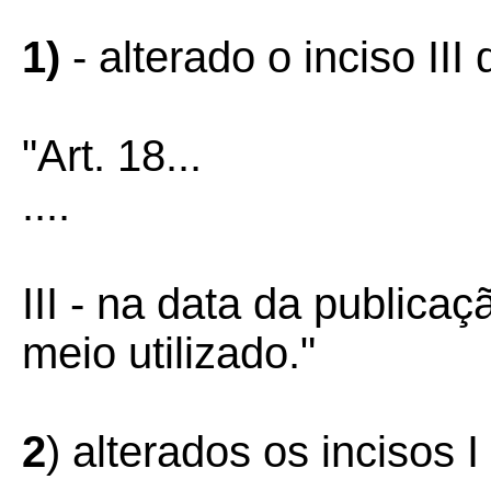
1)
- alterado o inciso III 
"Art. 18...
....
III - na data da publicaç
meio utilizado."
2
) alterados os incisos I 