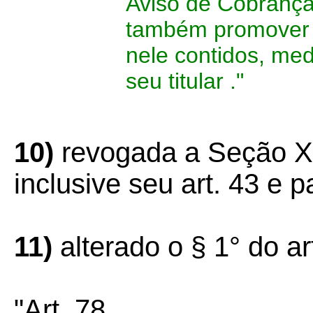
Aviso de Cobrança 
também promover o
nele contidos, me
seu titular ."
10)
revogada a Seção XIV
inclusive seu art. 43 e p
11)
alterado o § 1° do ar
"Art. 78 ...