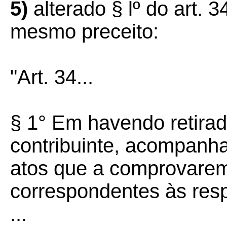
5)
alterado § lº do art. 
mesmo preceito:
"Art. 34...
§ 1° Em havendo retira
contribuinte, acompanha
atos que a comprovare
correspondentes às res
...