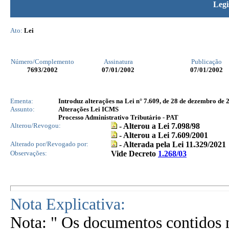
Legi
Ato:
Lei
Número/Complemento
Assinatura
Publicação
7693
/2002
07/01/2002
07/01/2002
Ementa:
Introduz alterações na Lei n° 7.609, de 28 de dezembro de 2
Assunto:
Alterações Lei ICMS
Processo Administrativo Tributário - PAT
Alterou/Revogou:
- Alterou a Lei 7.098/98
- Alterou a Lei 7.609/2001
Alterado por/Revogado por:
- Alterada pela Lei 11.329/2021
Observações:
Vide Decreto
1.268/03
Nota Explicativa:
Nota: " Os documentos contidos n