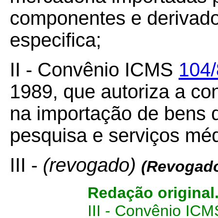
componentes e derivado
especifica;
II - Convênio ICMS
104/
1989, que autoriza a c
na importação de bens d
pesquisa e serviços méd
III -
(revogado)
(Revogad
Redação original
III - Convênio IC