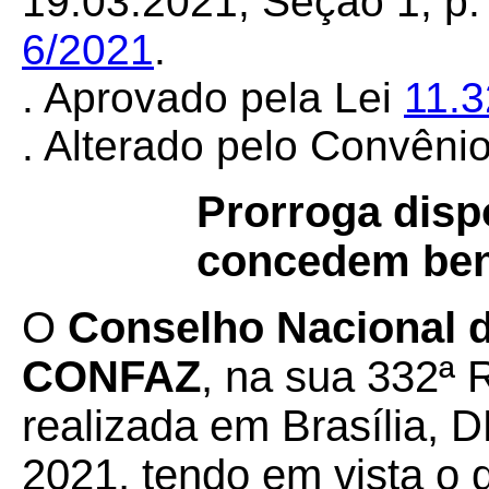
19.03.2021, Seção 1, p. 
6/2021
.
. Aprovado pela Lei
11.
. Alterado pelo Convêni
Prorroga disp
concedem bene
O
Conselho Nacional de
CONFAZ
, na sua 332ª 
realizada em Brasília, 
2021, tendo em vista o 