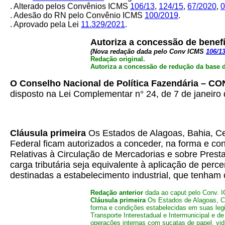
. Alterado pelos Convênios ICMS
106/13
,
124/15
,
67/2020
,
0
. Adesão do RN pelo Convênio ICMS
100/2019
.
. Aprovado pela Lei
11.329/2021
.
Autoriza a concessão de benefíc
(Nova redação dada pelo Conv ICMS
106/1
Redação original.
Autoriza a concessão de redução da base d
O Conselho Nacional de Política Fazendária – C
disposto na Lei Complementar n° 24, de 7 de janeiro 
Cláusula primeira
Os Estados de Alagoas, Bahia, Cea
Federal ficam autorizados a conceder, na forma e co
Relativas à Circulação de Mercadorias e sobre Prest
carga tributária seja equivalente à aplicação de perc
destinadas a estabelecimento industrial, que tenham
Redação anterior
dada ao caput pelo Conv.
Cláusula primeira
Os Estados de Alagoas, Ce
forma e condições estabelecidas em suas leg
Transporte Interestadual e Intermunicipal e d
operações internas com sucatas de papel, vidr