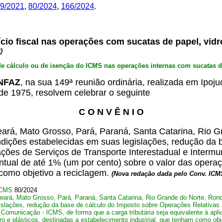
9/2021
,
80/2024
,
166/2024
.
io fiscal nas operações com sucatas de papel, vidro
3
)
e cálculo ou de isenção do ICMS nas operações internas com sucatas de 
ONFAZ
, na sua 149ª reunião ordinária, realizada em Ipoju
de 1975, resolvem celebrar o seguinte
C O N V Ê N I O
rá, Mato Grosso, Pará, Paraná, Santa Catarina, Rio Gra
ndições estabelecidas em suas legislações, redução da
ações de Serviços de Transporte Interestadual e Interm
entual de até 1% (um por cento) sobre o valor das operaç
 como objetivo a reciclagem.
(Nova redação dada pelo Conv. ICM
 ICMS
80/2024
ará, Mato Grosso, Pará, Paraná, Santa Catarina, Rio Grande do Norte, Rondôn
islações, redução da base de cálculo do Imposto sobre Operações Relativas 
e Comunicação - ICMS, de forma que a carga tributária seja equivalente à apl
o e plásticos, destinadas a estabelecimento industrial, que tenham como obj