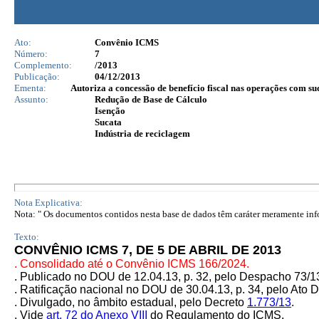
Ato:
Convênio ICMS
Número:
7
Complemento:
/2013
Publicação:
04/12/2013
Ementa:
Autoriza a concessão de benefício fiscal nas operações com suc
Assunto:
Redução de Base de Cálculo
Isenção
Sucata
Indústria de reciclagem
Nota Explicativa:
Nota: " Os documentos contidos nesta base de dados têm caráter meramente infor
Texto:
CONVÊNIO ICMS 7, DE 5 DE ABRIL DE 2013
. Consolidado até o Convênio ICMS 166/2024.
. Publicado no DOU de 12.04.13, p. 32, pelo Despacho 73/
. Ratificação nacional no DOU de 30.04.13, p. 34, pelo Ato 
. Divulgado, no âmbito estadual, pelo Decreto
1.773/13
.
. Vide
art. 72 do Anexo VIII
do Regulamento do ICMS.