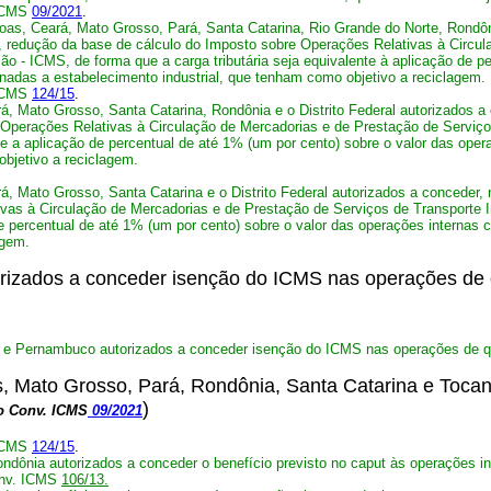
ICMS
09/2021
.
as, Ceará, Mato Grosso, Pará, Santa Catarina, Rio Grande do Norte, Rondônia
, redução da base de cálculo do Imposto sobre Operações Relativas à Circul
ão - ICMS, de forma que a carga tributária seja equivalente à aplicação de p
inadas a estabelecimento industrial, que tenham como objetivo a reciclagem.
 ICMS
124/15
.
 Mato Grosso, Santa Catarina, Rondônia e o Distrito Federal autorizados a 
Operações Relativas à Circulação de Mercadorias e de Prestação de Serviço
nte a aplicação de percentual de até 1% (um por cento) sobre o valor das oper
objetivo a reciclagem.
 Mato Grosso, Santa Catarina e o Distrito Federal autorizados a conceder,
vas à Circulação de Mercadorias e de Prestação de Serviços de Transporte I
de percentual de até 1% (um por cento)
sobre o valor das operações internas 
agem.
izados a conceder isenção do ICMS nas operações de 
 e Pernambuco autorizados a conceder isenção do ICMS nas operações de q
s, Mato Grosso, Pará, Rondônia, Santa Catarina e Tocant
)
o Conv. ICMS
09/2021
 ICMS
124/15
.
ondônia autorizados a conceder o benefício previsto no caput às operações in
onv. ICMS
106/13.