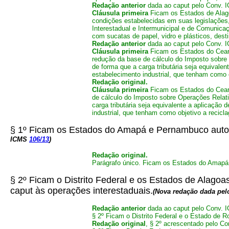
Redação anterior
dada ao caput pelo Conv. 
Cláusula primeira
Ficam os Estados de Alago
condições estabelecidas em suas legislações
Interestadual e Intermunicipal e de Comunicaç
com sucatas de papel, vidro e plásticos, dest
Redação anterior
dada ao caput pelo Conv.
Cláusula primeira
Ficam os Estados do Ceará,
redução da base de cálculo do Imposto sobre 
de forma que a carga tributária seja equivale
estabelecimento industrial, que tenham como 
Redação original.
Cláusula primeira
Ficam os Estados do Ceará,
de cálculo do Imposto sobre Operações Relati
carga tributária seja equivalente a aplicação 
industrial, que tenham como objetivo a recicl
§ 1º Ficam os Estados do Amapá e Pernambuco autor
ICMS
106/13
)
Redação original.
Parágrafo único. Ficam os Estados do Amapá
§ 2º Ficam o Distrito Federal e os Estados de Alagoa
caput às operações interestaduais.
(Nova redação dada pel
Redação anterior
dada ao caput pelo Conv.
§ 2º Ficam o Distrito Federal e o Estado de R
Redação original
,
§ 2º acrescentado pelo C