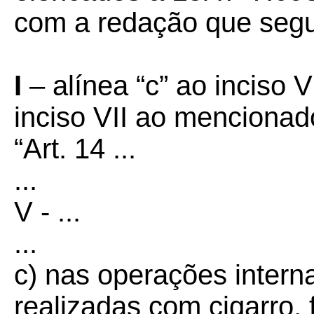
com a redação que seg
I
– alínea “c” ao inciso
inciso VII ao mencionad
“Art. 14 ...
...
V - ...
...
c) nas operações intern
realizadas com cigarro,