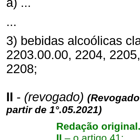
a) ...
...
3) bebidas alcoólicas cl
2203.00.00, 2204, 2205
2208;
II
-
(revogado)
(Revogado
partir de 1°.05.2021)
Redação original
II
– o artigo 41: