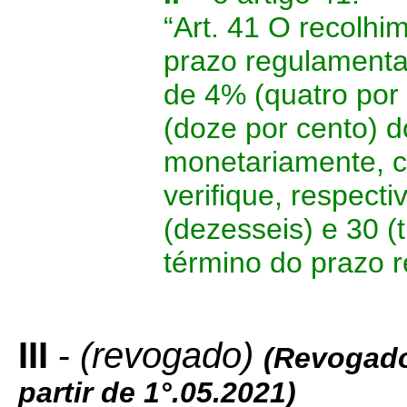
“Art. 41 O recolhi
prazo regulamentar
de 4% (quatro por 
(doze por cento) d
monetariamente, c
verifique, respect
(dezesseis) e 30 (t
término do prazo r
III
-
(revogado)
(Revogado
partir de 1°.05.2021)