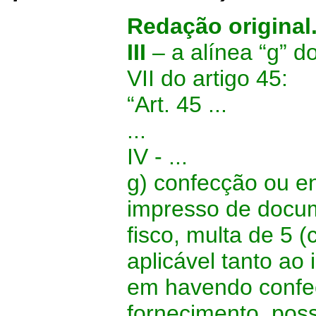
Redação original
III
– a alínea “g” do
VII do artigo 45:
“Art. 45 ...
...
IV - ...
g) confecção ou 
impresso de docum
fisco, multa de 5 
aplicável tanto a
em havendo confe
fornecimento, pos