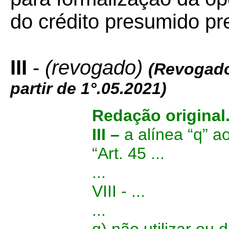
do crédito presumido pre
III
-
(revogado)
(Revogado
partir de 1°.05.2021)
Redação original
III –
a alínea “q” ao
“Art. 45 ...
...
VIII - ...
...