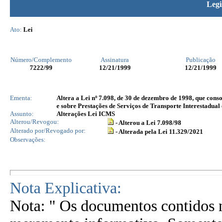
Legi
Ato:
Lei
Número/Complemento
Assinatura
Publicação
7222
/99
12/21/1999
12/21/1999
Ementa:
Altera a Lei nº 7.098, de 30 de dezembro de 1998, que con
e sobre Prestações de Serviços de Transporte Interestadua
Assunto:
Alterações Lei ICMS
Alterou/Revogou:
- Alterou a Lei 7.098/98
Alterado por/Revogado por:
- Alterada pela Lei 11.329/2021
Observações:
Nota Explicativa:
Nota: " Os documentos contidos n