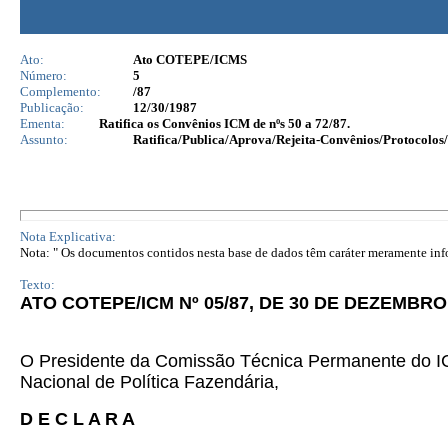
Ato:
Ato COTEPE/ICMS
Número:
5
Complemento:
/87
Publicação:
12/30/1987
Ementa:
Ratifica os Convênios ICM de nºs 50 a 72/87.
Assunto:
Ratifica/Publica/Aprova/Rejeita-Convênios/Protocolos/
Nota Explicativa:
Nota: " Os documentos contidos nesta base de dados têm caráter meramente infor
Texto:
ATO COTEPE/ICM Nº 05/87, DE 30 DE DEZEMBRO 
O Presidente da Comissão Técnica Permanente do IC
Nacional de Política Fazendária,
D E C L A R A