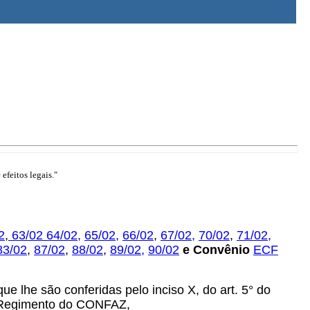
efeitos legais."
2
,
63/02
64/02,
65/02,
66/02
,
67/02,
70/02
,
71/02,
83/02
,
87/02
,
88/02
,
89/02,
90/02
e Convênio
ECF
ue lhe são conferidas pelo inciso X, do art. 5° do
do Regimento do CONFAZ,