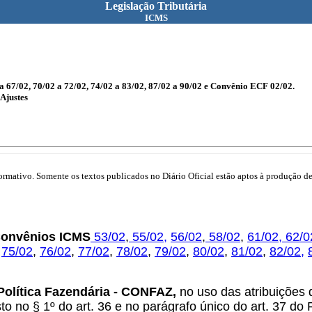
Legislação Tributária
ICMS
a 67/02, 70/02 a 72/02, 74/02 a 83/02, 87/02 a 90/02 e Convênio ECF 02/02.
Ajustes
mativo. Somente os textos publicados no Diário Oficial estão aptos à produção de 
 Convênios ICMS
53/02
,
55/02
,
56/02
,
58/02
,
61/02,
62/0
,
75/02
,
76/02
,
77/02
,
78/02
,
79/02
,
80/02
,
81/02
,
82/02,
Política Fazendária - CONFAZ,
no uso das atribuições q
o no § 1º do art. 36 e no parágrafo único do art. 37 