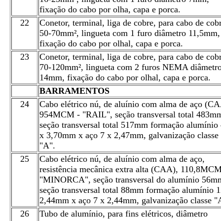
fixação do cabo por olha, capa e porca.
22
Conetor, terminal, liga de cobre, para cabo de cob
50-70mm², lingueta com 1 furo diâmetro 11,5mm,
fixação do cabo por olhal, capa e porca.
23
Conetor, terminal, liga de cobre, para cabo de cob
70-120mm², lingueta com 2 furos NEMA diâmetr
14mm, fixação do cabo por olhal, capa e porca.
BARRAMENTOS
24
Cabo elétrico nú, de aluínio com alma de aço (CA
954MCM - "RAIL", seção transversal total 483m
seção transversal total 517mm formação alumínio
x 3,70mm x aço 7 x 2,47mm, galvanização classe
"A".
25
Cabo elétrico nú, de aluínio com alma de aço,
resistência mecânica extra alta (CAA), 110,8MCM
"MINORCA", seção transversal do alumínio 56m
seção transversal total 88mm formação alumínio 1
2,44mm x aço 7 x 2,44mm, galvanização classe "
26
Tubo de alumínio, para fins elétricos, diâmetro