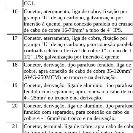
CC1.
16
Conetor, aterramento, liga de cobre, fixação por
grampo "U" de aço carbono, galvanização por
imersão à quente, para conexão paralela ou cruzad
de cabo de cobre 16-70mm² a tubo de 4" IPS.
17
Conetor, aterramento, liga de cobre, fixação por
grampo "U" de aço carbono, para conexão paralel
cordoalha elétrica flexível de cobre 1" a tubo de 1
1/2" IPS; galvanização por imersão à quente.
18
Conetor, derivação, tipo parafuso fendido, liga de
cobre, apra conexão de cabo de cobre 35-120mm² 
AWG-250MCM) no tronco e na derivação.
19
Conetor, derivação, liga de alumínio, tipo parafus
fendido com separador, apra conexão a cabo de co
4 - 25mm² no tronco e na derivação.
20
Conetor, derivação, liga de alumínio, tipo parafus
fundido com separador, para conexão de cabo de
cobre 4 - 16mm² no tronco e na derivação.
21
Conetor, terminal, liga de cobre, apra cabo de cob
16-25mm², lingueta com 1 furo diâmetro 7mm,