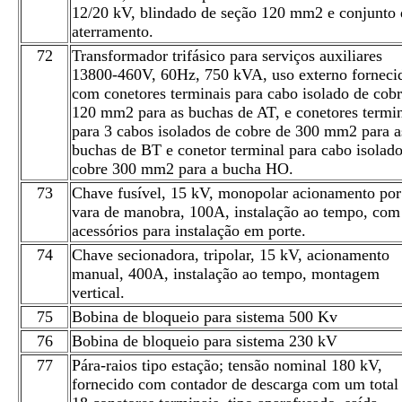
12/20 kV, blindado de seção 120 mm2 e conjunto 
aterramento.
72
Transformador trifásico para serviços auxiliares
13800-460V, 60Hz, 750 kVA, uso externo forneci
com conetores terminais para cabo isolado de cob
120 mm2 para as buchas de AT, e conetores termin
para 3 cabos isolados de cobre de 300 mm2 para a
buchas de BT e conetor terminal para cabo isolad
cobre 300 mm2 para a bucha HO.
73
Chave fusível, 15 kV, monopolar acionamento por
vara de manobra, 100A, instalação ao tempo, com
acessórios para instalação em porte.
74
Chave secionadora, tripolar, 15 kV, acionamento
manual, 400A, instalação ao tempo, montagem
vertical.
75
Bobina de bloqueio para sistema 500 Kv
76
Bobina de bloqueio para sistema 230 kV
77
Pára-raios tipo estação; tensão nominal 180 kV,
fornecido com contador de descarga com um total