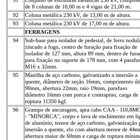
91
Conjunto de estruturas metálicas 230 kV, compost
de 8 colunas de 10,00 m e 4 vigas de 21,00 m.
92
Coluna metálica 230 kV, de 13,00 m de altura.
93
Coluna metálica 230 kV de 17,00 m de altura.
FERRAGENS
94
Sub-base para isolador de pedestal, de ferro nodul
zincado a fogo, centro de furação para fixação de
isolador de 127 mm, altura 89 mm, dentro de fura
para fixação no suporte de 178 mm, com 4 parafu
M16 x 32mm.
95
Manilha de aço carbono, galvanizado a imersão a
quente, diâmetro de seção 16mm, comprimento úti
90mm, abertura 22mm, raio 19mm, parafuso
diâmetro 16mm com porca e contrapino, carga de
ruptura 11350 kgf.
96
Grampo de ancoragem, apra cabo CAA - 110,8
- "MINORCA", corpo e luva de enchimento em li
de alumínio, tensor de aço carbono, galvanização 
imersão a quente, elo com abertura menor de 44
abertura maior de 60mm e carga de ruptura mínim