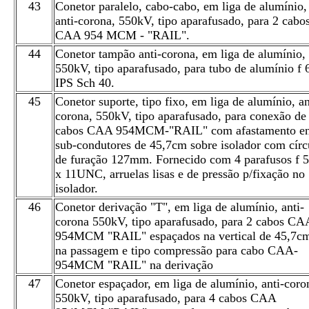
43
Conetor paralelo, cabo-cabo, em liga de alumínio,
anti-corona, 550kV, tipo aparafusado, para 2 cabo
CAA 954 MCM - "RAIL".
44
Conetor tampão anti-corona, em liga de alumínio,
550kV, tipo aparafusado, para tubo de alumínio f 
IPS Sch 40.
45
Conetor suporte, tipo fixo, em liga de alumínio, an
corona, 550kV, tipo aparafusado, para conexão de
cabos CAA 954MCM-"RAIL" com afastamento en
sub-condutores de 45,7cm sobre isolador com círc
de furação 127mm. Fornecido com 4 parafusos f 5
x 11UNC, arruelas lisas e de pressão p/fixação no
isolador.
46
Conetor derivação "T", em liga de alumínio, anti-
corona 550kV, tipo aparafusado, para 2 cabos CA
954MCM "RAIL" espaçados na vertical de 45,7c
na passagem e tipo compressão para cabo CAA-
954MCM "RAIL" na derivação
47
Conetor espaçador, em liga de alumínio, anti-coro
550kV, tipo aparafusado, para 4 cabos CAA