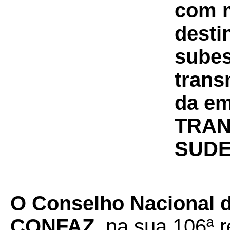
com m
desti
subes
trans
da em
TRAN
SUDE
O Conselho Nacional de
CONFAZ
, na sua 106ª r