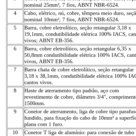
nominal 25mm², 7 fios, ABNT NBR-6524.
4
Cabo, elétrico, nú, cobre, têmpera meio duro, seç
nominal 10mm², 7 fios, ABNT NBR-6524.
5
Barra, cobre eletrolítico, seção retangular 3,18 x
19,1mm, condutibilidade elétrica 100% IACS, can
vivos; ABNT EB-356.
6
Barra, cobre eletrolítico, seção retangular 6,35 x
50,8mm condutibilidade elétrica 100% IACS, can
vivos, ABNT EB-356.
7
Barra chata de cobre eletrolítico, seção retangular
3,18 x 38,1mm, condutibilidade elétrica 100% IA
cantos vivos.
8
Haste de aterramento tipo padrão, aço com
revestimento de cobre, diâmetro 3/4", compriment
1500mm.
9
Conetor de aterramento, liga de cobre tipo parafus
fundido, para fixação do cabo de 10mm² a superfí
plana com 1 furo.
10
Conetor T liga de alumínio: para conexão de tubo 