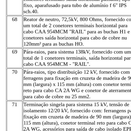
fixo, aparafusado para tubo de alumínio f 6" IPS
sch.40.
68
Reator de neutro, 72,5kV, 800 Ohms, fornecido c
um total de 2 conetores terminais horizontal para
cabo CAA 954MCM "RAIL" para as buchas H1 e
conetores saída horizontal para cabo de cobre nu
120mm² para as buchas HO.
69
Pára-raios, para sistema 138kV, fornecido com um
total de 1 conetores terminais, saída horizontal par
cabo CAA 954MCM - "RAIL".
70
Pára-raios, tipo distribuição 12 kV, fornecido com
ferragens para fixação em cruzeta de madeira de 9
mm (largura) x 115 mm (altura) com conetor term
reto para cabo CA 2A WG e conetor de aterramen
para cabo de cobre nu 25 mm2.
71
Terminação singela para sistema 15 kV, tensão de
isolamento 12/20 kV, fornecido com: ferrangens p
fixação em cruzeta de madeira de 90 mm (largura)
115 mm (altura), conetor terminal reto para cabo 
2A WG, acessórios para saída de cabo isolado EP