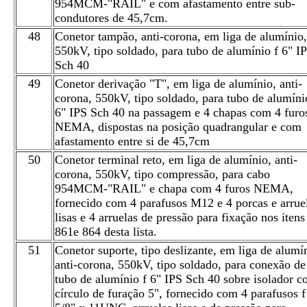
954MCM-"RAIL" e com afastamento entre sub-
condutores de 45,7cm.
48
Conetor tampão, anti-corona, em liga de alumínio,
550kV, tipo soldado, para tubo de alumínio f 6" I
Sch 40
49
Conetor derivação "T", em liga de alumínio, anti-
corona, 550kV, tipo soldado, para tubo de alumíni
6" IPS Sch 40 na passagem e 4 chapas com 4 furo
NEMA, dispostas na posição quadrangular e com
afastamento entre si de 45,7cm
50
Conetor terminal reto, em liga de alumínio, anti-
corona, 550kV, tipo compressão, para cabo
954MCM-"RAIL" e chapa com 4 furos NEMA,
fornecido com 4 parafusos M12 e 4 porcas e arrue
lisas e 4 arruelas de pressão para fixação nos itens
861e 864 desta lista.
51
Conetor suporte, tipo deslizante, em liga de alumí
anti-corona, 550kV, tipo soldado, para conexão de
tubo de alumínio f 6" IPS Sch 40 sobre isolador 
círculo de furação 5", fornecido com 4 parafusos f