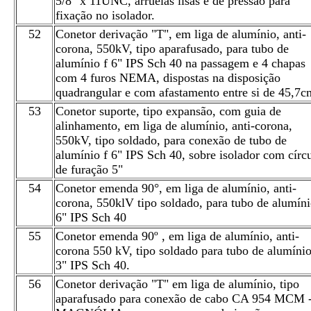
5/8" x 11UNC, arruelas lisas e de pressão para
fixação no isolador.
52
Conetor derivação "T", em liga de alumínio, anti-
corona, 550kV, tipo aparafusado, para tubo de
alumínio f 6" IPS Sch 40 na passagem e 4 chapas
com 4 furos NEMA, dispostas na disposição
quadrangular e com afastamento entre si de 45,7c
53
Conetor suporte, tipo expansão, com guia de
alinhamento, em liga de alumínio, anti-corona,
550kV, tipo soldado, para conexão de tubo de
alumínio f 6" IPS Sch 40, sobre isolador com círc
de furação 5"
54
Conetor emenda 90°, em liga de alumínio, anti-
corona, 550klV tipo soldado, para tubo de alumín
6" IPS Sch 40
55
Conetor emenda 90º , em liga de alumínio, anti-
corona 550 kV, tipo soldado para tubo de alumíni
3" IPS Sch 40.
56
Conetor derivação "T" em liga de alumínio, tipo
aparafusado para conexão de cabo CA 954 MCM 