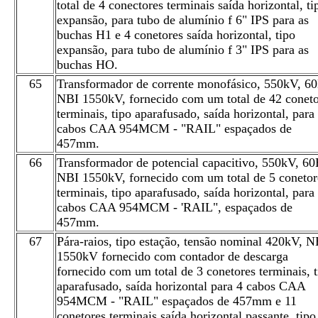
total de 4 conectores terminais saída horizontal, ti
expansão, para tubo de alumínio f 6" IPS para as
buchas H1 e 4 conetores saída horizontal, tipo
expansão, para tubo de alumínio f 3" IPS para as
buchas HO.
65
Transformador de corrente monofásico, 550kV, 6
NBI 1550kV, fornecido com um total de 42 coneto
terminais, tipo aparafusado, saída horizontal, para
cabos CAA 954MCM - "RAIL" espaçados de
457mm.
66
Transformador de potencial capacitivo, 550kV, 60
NBI 1550kV, fornecido com um total de 5 conetor
terminais, tipo aparafusado, saída horizontal, para
cabos CAA 954MCM - 'RAIL", espaçados de
457mm.
67
Pára-raios, tipo estação, tensão nominal 420kV, N
1550kV fornecido com contador de descarga
fornecido com um total de 3 conetores terminais, t
aparafusado, saída horizontal para 4 cabos CAA
954MCM - "RAIL" espaçados de 457mm e 11
conetores terminais saída horizontal passante, tipo