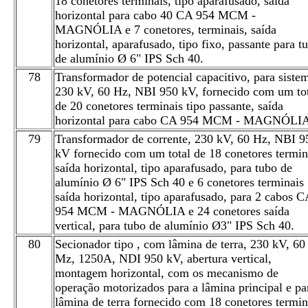
18 conetores terminais, tipo aparafusado, saída
horizontal para cabo 40 CA 954 MCM -
MAGNÓLIA e 7 conetores, terminais, saída
horizontal, aparafusado, tipo fixo, passante para t
de alumínio Ø 6" IPS Sch 40.
78
Transformador de potencial capacitivo, para siste
230 kV, 60 Hz, NBI 950 kV, fornecido com um to
de 20 conetores terminais tipo passante, saída
horizontal para cabo CA 954 MCM - MAGNÓLI
79
Transformador de corrente, 230 kV, 60 Hz, NBI 9
kV fornecido com um total de 18 conetores termin
saída horizontal, tipo aparafusado, para tubo de
alumínio Ø 6" IPS Sch 40 e 6 conetores terminais
saída horizontal, tipo aparafusado, para 2 cabos C
954 MCM - MAGNÓLIA e 24 conetores saída
vertical, para tubo de alumínio Ø3" IPS Sch 40.
80
Secionador tipo , com lâmina de terra, 230 kV, 60
Mz, 1250A, NDI 950 kV, abertura vertical,
montagem horizontal, com os mecanismo de
operação motorizados para a lâmina principal e pa
lâmina de terra fornecido com 18 conetores termin