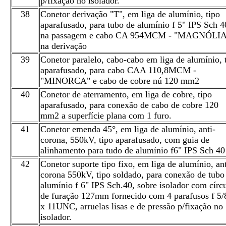
p/fixação no isolador.
38
Conetor derivação "T", em liga de alumínio, tipo
aparafusado, para tubo de alumínio f 5" IPS Sch 4
na passagem e cabo CA 954MCM - "MAGNÓLIA
na derivação
39
Conetor paralelo, cabo-cabo em liga de alumínio, 
aparafusado, para cabo CAA 110,8MCM -
"MINORCA" e cabo de cobre nú 120 mm2
40
Conetor de aterramento, em liga de cobre, tipo
aparafusado, para conexão de cabo de cobre 120
mm2 a superfície plana com 1 furo.
41
Conetor emenda 45°, em liga de alumínio, anti-
corona, 550kV, tipo aparafusado, com guia de
alinhamento para tudo de alumínio f6" IPS Sch 40
42
Conetor suporte tipo fixo, em liga de alumínio, ant
corona 550kV, tipo soldado, para conexão de tubo
alumínio f 6" IPS Sch.40, sobre isolador com círc
de furação 127mm fornecido com 4 parafusos f 5/
x 11UNC, arruelas lisas e de pressão p/fixação no
isolador.