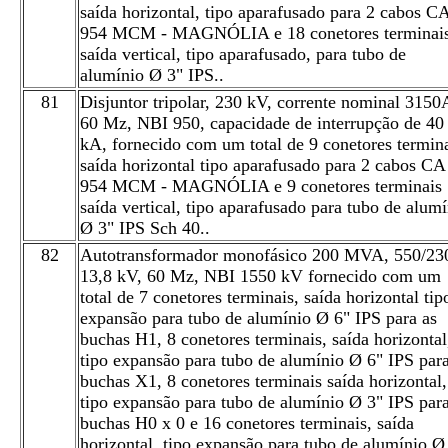
saída horizontal, tipo aparafusado para 2 cabos C
954 MCM - MAGNÓLIA e 18 conetores terminai
saída vertical, tipo aparafusado, para tubo de
alumínio Ø 3" IPS..
81
Disjuntor tripolar, 230 kV, corrente nominal 3150
60 Mz, NBI 950, capacidade de interrupção de 40
kA, fornecido com um total de 9 conetores termina
saída horizontal tipo aparafusado para 2 cabos CA
954 MCM - MAGNÓLIA e 9 conetores terminais
saída vertical, tipo aparafusado para tubo de alum
Ø 3" IPS Sch 40..
82
Autotransformador monofásico 200 MVA, 550/230
13,8 kV, 60 Mz, NBI 1550 kV fornecido com um
total de 7 conetores terminais, saída horizontal tip
expansão para tubo de alumínio Ø 6" IPS para as
buchas H1, 8 conetores terminais, saída horizontal
tipo expansão para tubo de alumínio Ø 6" IPS para
buchas X1, 8 conetores terminais saída horizontal,
tipo expansão para tubo de alumínio Ø 3" IPS para
buchas H0 x 0 e 16 conetores terminais, saída
horizontal, tipo expansão para tubo de alumínio Ø