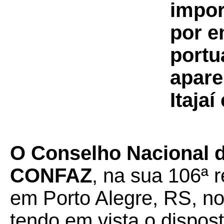
impor
por e
portu
apare
Itaja
O Conselho Nacional de
CONFAZ
, na sua 106ª r
em Porto Alegre, RS, no
tendo em vista o dispos