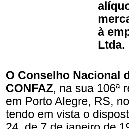
alíqu
merca
à emp
Ltda.
O Conselho Nacional de
CONFAZ
, na sua 106ª r
em Porto Alegre, RS, no
tendo em vista o dispos
24, de 7 de janeiro de 1