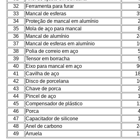
32
Ferramenta para furar
33
Mancal de esferas
3
34
Proteção de mancal em alumínio
35
Mola de aço para mancal
36
Mancal de alumínio
2
37
Mancal de esferas em alumínio
1
38
Polia de correio em aço
39
Tensor em borracha
40
Eixo para mancal em aço
9
41
Cavilha de aço
1
42
Disco de porcelana
1
43
Chave de porca
44
Pincel de aço
45
Compensador de plástico
1
46
Porca
47
Capacitador de silicone
48
Anel de carbono
2
49
Arruela
1