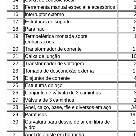
15
Ferramenta manual especial e acessórios
16
Interruptor externo
17
Estruturas de suporte
18
Para raio
3
19
Termoelétrica montada sobre
embarcações
20
Transformador de corrente
1
21
Caixa de junção
1
22
Transformador de voltagem
23
Tomada de desconexão externa
1
24
Disjuntor de corrente
25
Estruturas de aço
26
Conjunto de válvula de 3 caminhos
27
Válvula de 3 caminhos
28
Anel, calço, base, tfle e diversos em aço
3
29
Parafusos
19
30
Curvatura para desvio de ar em fibra de
1
vidro
31
Anel de ajuste em borracha