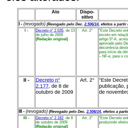
Ato
Dispo-
sitivo
I -
(revogado)
(Revogado pelo Dec.
2.506/14
, efeitos a partir
I -
Decreto n° 2.035
, de 13
Art. 2°
“Este Decreto en
de julho de 2009
exceto em relação
(Redação original)
artigo 5º-A, acr
aprovado pelo De
decorrência deste
para início da ob
– NF-e, para o con
II -
Decreto n°
Art. 2°
“Este Decret
2.177
, de 8 de
publicação, 
outubro de 2009
de novembro
III -
(revogado)
(Revogado pelo Dec.
2.506/14
, efeitos a part
III -
Decreto n° 2.182
, de 8
Art. 2°
“Este Decreto en
de outubro de 2009
produzindo efeito
(Redação original)