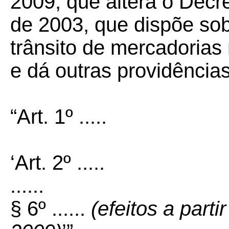
2009, que altera o Decre
de 2003, que dispõe sobr
trânsito de mercadorias
e dá outras providências
“Art. 1º .....
‘Art. 2º .....
......
§ 6º ......
(efeitos a part