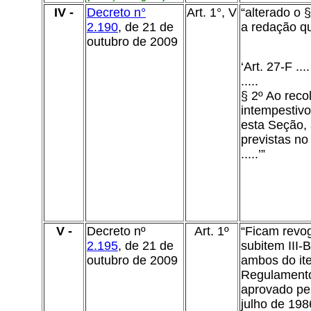
IV -
Decreto n°
Art. 1°, V
“alterado o §
2.190
, de 21 de
a redação q
outubro de 2009
‘Art. 27-F ....
.....
§ 2º Ao rec
intempestivo
esta Seção, 
previstas no
.....’”
V -
Decreto nº
Art. 1º
“Ficam revo
2.195
, de 21 de
subitem III-
outubro de 2009
ambos do ite
Regulamento
aprovado pel
julho de 198