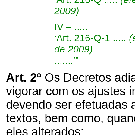
2009)
IV – .....
‘Art. 216-Q-1 .....
(
de 2009)
.......’”
Art. 2º
Os Decretos adi
vigorar com os ajustes i
devendo ser efetuadas a
textos, bem como, quand
eles alterados: