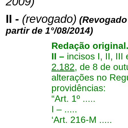
2009)
’”
II -
(revogado)
(Revogado 
partir de 1°/08/2014)
Redação original
II –
incisos I, II, I
2.182
, de 8 de ou
alterações no Reg
providências:
“Art. 1º .....
I – .....
‘Art. 216-M .....