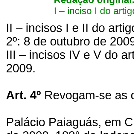
I – inciso I do art
II – incisos I e II do artig
2º: 8 de outubro de 200
III – incisos IV e V do a
2009.
Art. 4º
Revogam-se as d
Palácio Paiaguás, em C