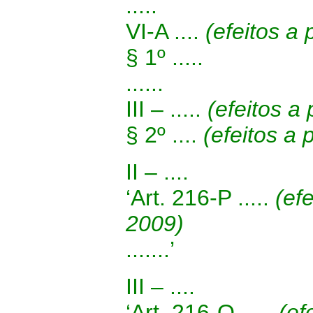
.....
VI-A ....
(efeitos a
§ 1º .....
......
III – .....
(efeitos a
§ 2º ....
(efeitos a
II – ....
‘Art. 216-P .....
(ef
2009)
.......’
III – ....
‘Art. 216-Q .....
(ef