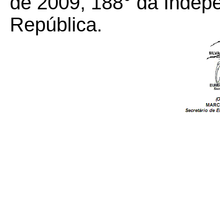
de 2009, 188° da Indep
República.