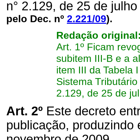
n° 2.129, de 25 de julho
pelo Dec. nº
2.221/09
).
Redação original
Art. 1º Ficam revo
subitem III-B e a 
item III da Tabela
Sistema Tributário
2.129, de 25 de ju
Art. 2º
Este decreto ent
publicação, produzindo e
novembro de 2009.