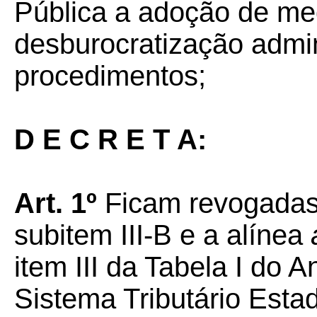
Pública a adoção de me
desburocratização admini
procedimentos;
D E C R E T A:
Art. 1º
Ficam revogadas
subitem III-B e a alínea
item III da Tabela I do
Sistema Tributário Esta