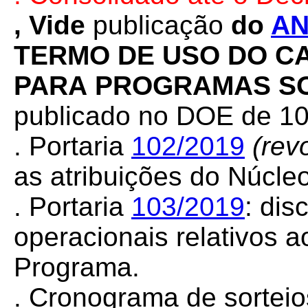
, Vide
publicação
do
A
TERMO
DE
USO
DO
C
PARA
PROGRAMAS
S
publicado no DOE de 10
. Portaria
102/2019
(rev
as atribuições do Núcle
. Portaria
103/2019
: dis
operacionais relativos 
Programa.
.
Cronograma de sorteio