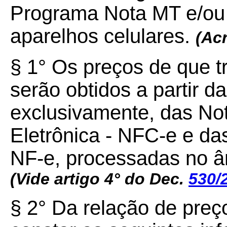
Programa Nota MT e/ou 
aparelhos celulares.
(Ac
§ 1° Os preços de que t
serão obtidos a partir d
exclusivamente, das No
Eletrônica - NFC-e e das
NF-e, processadas no â
(Vide artigo 4° do Dec.
530/
§ 2° Da relação de preç