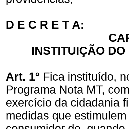
D E C R E T A:
CAP
INSTITUIÇÃO D
Art. 1°
Fica instituído, n
Programa Nota MT, com o
exercício da cidadania 
medidas que estimulem 
consumidor de, quando a