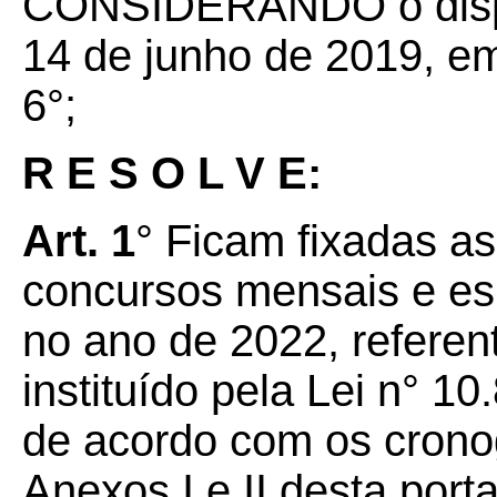
CONSIDERANDO o dispos
14 de junho de 2019, em
6°;
R E S O L V E:
Art. 1
° Ficam fixadas as
concursos mensais e esp
no ano de 2022, refere
instituído pela Lei n° 1
de acordo com os crono
Anexos I e II desta porta