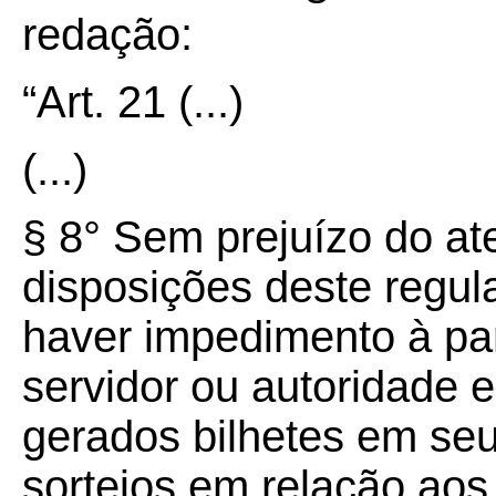
redação:
“Art.
21
(...)
(...)
§ 8° Sem prejuízo do a
disposições deste regu
haver impedimento à par
servidor ou autoridade 
gerados bilhetes em seu
sorteios em relação aos