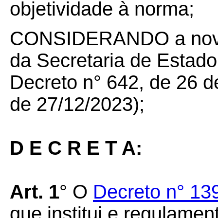
objetividade à norma;
CONSIDERANDO a nova e
da Secretaria de Estado
Decreto n° 642, de 26 
de 27/12/2023);
D E C R E T A:
Art. 1
° O
Decreto n° 13
que institui e regulame