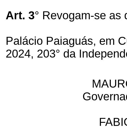
Art. 3
° Revogam-se as d
Palácio Paiaguás, em Cu
2024, 203° da Independ
MAUR
Governa
FABI