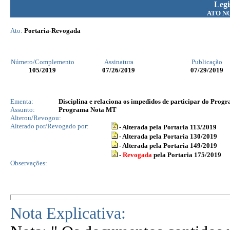
Legi
ATO N
Ato:
Portaria-Revogada
Número/Complemento
Assinatura
Publicação
105
/2019
07/26/2019
07/29/2019
Ementa:
Disciplina e relaciona os impedidos de participar do Prog
Assunto:
Programa Nota MT
Alterou/Revogou:
Alterado por/Revogado por:
- Alterada pela Portaria 113/2019
- Alterada pela Portaria 130/2019
- Alterada pela Portaria 149/2019
-
Revogada
pela Portaria 175/2019
Observações:
Nota Explicativa: