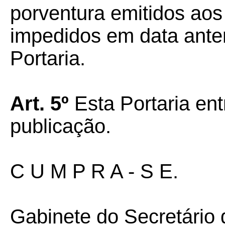
porventura emitidos aos
impedidos em data anter
Portaria.
Art. 5º
Esta Portaria ent
publicação.
C U M P R A - S E.
Gabinete do Secretário