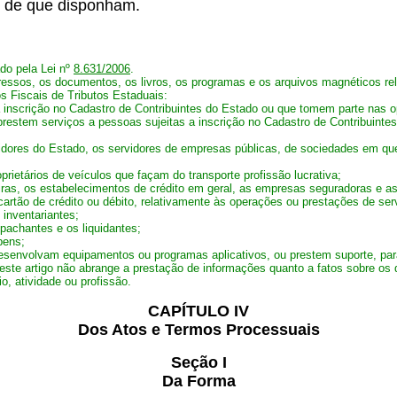
s de que disponham.
ado pela Lei nº
8.631/2006
.
pressos, os documentos, os livros, os programas e os arquivos magnéticos rel
s Fiscais de Tributos Estaduais:
à inscrição no Cadastro de Contribuintes do Estado ou que tomem parte nas 
 prestem serviços a pessoas sujeitas a inscrição no Cadastro de Contribuinte
vidores do Estado, os servidores de empresas públicas, de sociedades em qu
rietários de veículos que façam do transporte profissão lucrativa;
ceiras, os estabelecimentos de crédito em geral, as empresas seguradoras e 
artão de crédito ou débito, relativamente às operações ou prestações de ser
 inventariantes;
spachantes e os liquidantes;
bens;
desenvolvam equipamentos ou programas aplicativos, ou prestem suporte, p
neste artigo não abrange a prestação de informações quanto a fatos sobre os
io, atividade ou profissão.
CAPÍTULO IV
Dos Atos e Termos Processuais
Seção I
Da Forma