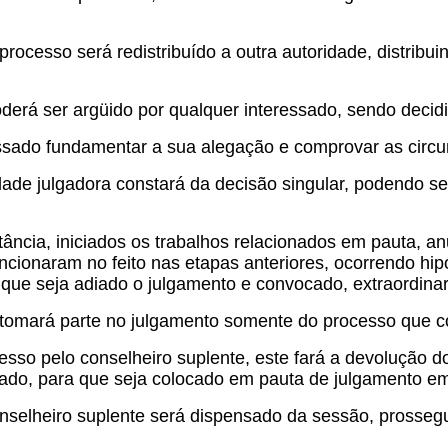
ocesso será redistribuído a outra autoridade, distribu
erá ser argüido por qualquer interessado, sendo decidi
ssado fundamentar a sua alegação e comprovar as circun
ade julgadora constará da decisão singular, podendo se
ncia, iniciados os trabalhos relacionados em pauta, a
cionaram no feito nas etapas anteriores, ocorrendo hi
a que seja adiado o julgamento e convocado, extraordina
te tomará parte no julgamento somente do processo que 
cesso pelo conselheiro suplente, este fará a devolução 
rado, para que seja colocado em pauta de julgamento e
conselheiro suplente será dispensado da sessão, prosseg