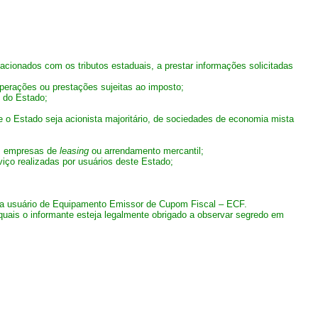
acionados com os tributos estaduais, a prestar informações solicitadas
operações ou prestações sujeitas ao imposto;
s do Estado;
e o Estado seja acionista majoritário, de sociedades de economia mista
as empresas de
leasing
ou arrendamento mercantil;
viço realizadas por usuários deste Estado;
ara usuário de Equipamento Emissor de Cupom Fiscal – ECF.
 quais o informante esteja legalmente obrigado a observar segredo em