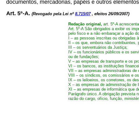
documentos, mercadorias, papéis e outros elemento
Art. 5º-A.
(Revogado pela Lei nº
8.715/07
, efeitos 26/09/2007)
Redação original,
art. 5º-A acrescent
Art. 5º-A São obrigados a exibir os im
pelo fisco e a não embaraçar a ação do
I – as pessoas inscritas ou obrigadas 
II – os que, embora não contribuintes,
III – os serventuários da Justiça;
IV – os funcionários públicos e os ser
ou de fundações;
V – as empresas de transporte e os prop
VI – os bancos, as instituições finan
VII – as empresas administradoras de c
VIII – os síndicos, os comissários e os
IX – os leiloeiros, os corretores, os de
X – as empresas de administração de 
XI – as empresas de informática que 
Parágrafo único. A obrigação prevista 
razão do cargo, ofício, função, ministér