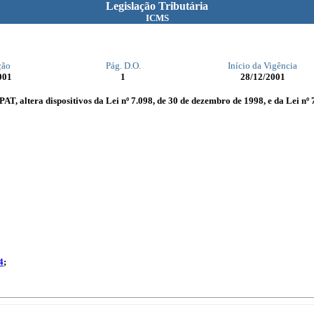
Legislação Tributária
ICMS
ção
Pág. D.O.
Início da Vigência
001
1
28/12/2001
AT, altera dispositivos da Lei nº 7.098, de 30 de dezembro de 1998, e da Lei nº 7
4
;