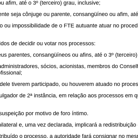
afim, até o 3º (terceiro) grau, inclusive;
irigente seja cônjuge ou parente, consangüíneo ou afim, até 
ou impossibilidade de o FTE autuante atuar no procedi
idos de decidir ou votar nos processos:
us parentes, consangüíneos ou afins, até o 3º (terceiro) 
 administradores, sócios, acionistas, membros do Consel
fissional;
u dele tiverem participado, ou houverem atuado no proce
gador de 2ª instância, em relação aos processos em qu
suspeição por motivo de foro íntimo.
lateral e, uma vez declarada, implicará a redistribuição
ribuído o processo, a autoridade fará consignar no me