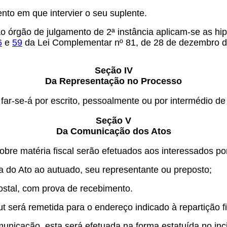
ento em que intervier o seu suplente.
o órgão de julgamento de 2ª instância aplicam-se as hi
6
e
59
da Lei Complementar nº 81, de 28 de dezembro d
Seção IV
Da Representação no Processo
 far-se-á por escrito, pessoalmente ou por intermédio 
Seção V
Da Comunicação dos Atos
sobre matéria fiscal serão efetuados aos interessados p
a do Ato ao autuado, seu representante ou preposto;
ostal, com prova de recebimento.
ut será remetida para o endereço indicado à repartição fi
icação, esta será efetuada na forma estatuída no incis