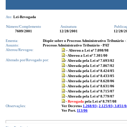
Ato:
Lei-Revogada
Número/Complemento
Assinatura
Publica
7609
/2001
12/28/2001
12/28/2
Ementa:
Dispõe sobre o Processo Administrativo Tributário - P
Assunto:
Processo Administrativo Tributário - PAT
Alterou/Revogou:
-
Alterou a Lei nº 7.098/98
- Alterou a Lei nº 7.301/00
Alterado por/Revogado por:
-
Alterada pela Lei nº 7.693/02
- Alterada pela Lei nº 7.867/02
- Alterada pela Lei nº 8.424/05
- Alterada pela Lei nº 8.433/05
- Alterada pela Lei nº 8.628/06
- Alterada pela Lei nº 8.631/06
- Alterada pela Lei nº 8.715/07
- Alterada pela Lei nº 8.779/07
-
Revogada
pela Lei nº 8.797/08
Observações:
Ver Decretos
1.268/03;
2.125/03;
3.851/0
Ver Port.
113/06