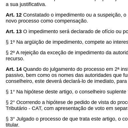
a sua justificativa.
Art. 12
Constatado o impedimento ou a suspeição, o pr
novo processo como compensação.
Art. 13
O impedimento será declarado de ofício ou pod
§ 1º Na argüição de impedimento, compete ao intere
§ 2º A rejeição da exceção de impedimento da autorid
recurso.
Art. 14
Quando do julgamento do processo em 2ª instâ
passivo, bem como os nomes das autoridades que fun
conselheiro, este deverá declará-lo de imediato, par
§ 1° Na hipótese deste artigo, o conselheiro suplen
§ 2° Ocorrendo a hipótese de pedido de vista do pro
Tributário - CAT, com apresentação de voto em sepa
§ 3° Julgado o processo de que trata este artigo, o 
titular.