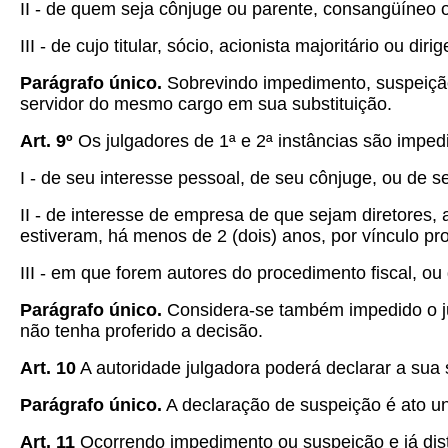
II - de quem seja cônjuge ou parente, consangüíneo ou 
III - de cujo titular, sócio, acionista majoritário ou d
Parágrafo único.
Sobrevindo impedimento, suspeição 
servidor do mesmo cargo em sua substituição.
Art. 9º
Os julgadores de 1ª e 2ª instâncias são imped
I - de seu interesse pessoal, de seu cônjuge, ou de se
II - de interesse de empresa de que sejam diretores,
estiveram, há menos de 2 (dois) anos, por vínculo pro
III - em que forem autores do procedimento fiscal, o
Parágrafo único.
Considera-se também impedido o jul
não tenha proferido a decisão.
Art. 10
A autoridade julgadora poderá declarar a sua 
Parágrafo único.
A declaração de suspeição é ato uni
Art. 11
Ocorrendo impedimento ou suspeição e já dist