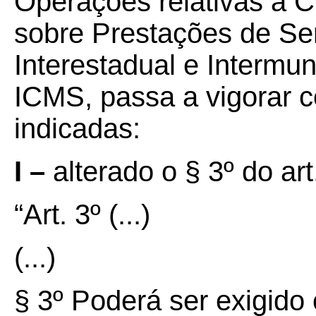
Operações relativas à C
sobre Prestações de Se
Interestadual e Intermu
ICMS, passa a vigorar c
indicadas:
I –
alterado o § 3º do ar
“Art. 3º
(...)
(...)
§ 3º Poderá ser exigid