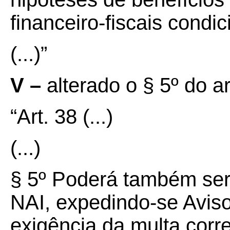
financeiro-fiscais condi
(...)”
V –
alterado o § 5º do a
“Art. 38
(...)
(...)
§ 5º Poderá também ser
NAI, expedindo-se Avis
exigência da multa corr