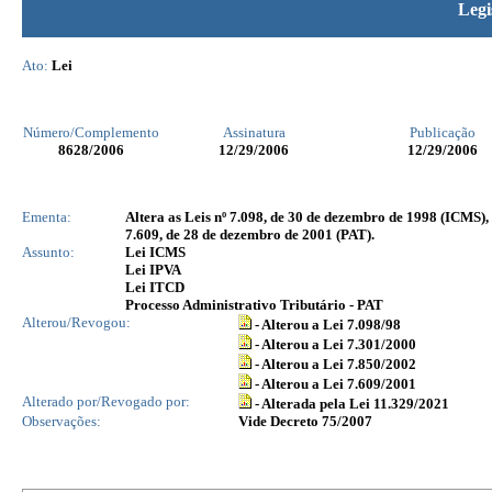
Legi
Ato:
Lei
Número/Complemento
Assinatura
Publicação
8628
/2006
12/29/2006
12/29/2006
Ementa:
Altera as Leis nº 7.098, de 30 de dezembro de 1998 (ICMS), 
7.609, de 28 de dezembro de 2001 (PAT).
Assunto:
Lei ICMS
Lei IPVA
Lei ITCD
Processo Administrativo Tributário - PAT
Alterou/Revogou:
- Alterou a Lei 7.098/98
- Alterou a Lei 7.301/2000
- Alterou a Lei 7.850/2002
- Alterou a Lei 7.609/2001
Alterado por/Revogado por:
- Alterada pela Lei 11.329/2021
Observações:
Vide Decreto 75/2007