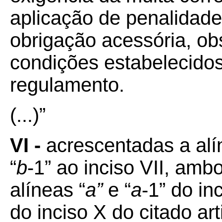
aplicação de penalidad
obrigação acessória, ob
condições estabelecidos
regulamento.
(...)”
VI -
acrescentadas a al
“
b
-1” ao inciso VII, amb
alíneas “
a”
e “
a
-1” do in
do inciso X do citado a