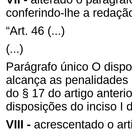
conferindo-lhe a redaçã
“Art. 46
(...)
(...)
Parágrafo único O disp
alcança as penalidades p
do § 17 do artigo anteri
disposições do inciso I 
VIII -
acrescentado o art