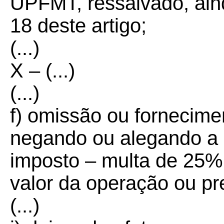
UPFMT, ressalvado, aind
18 deste artigo;
(...)
X – (...)
(...)
f) omissão ou fornecime
negando ou alegando a 
imposto – multa de 25% 
valor da operação ou pr
(...)