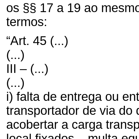
os §§ 17 a 19 ao mesmo 
termos:
“Art. 45
(...)
(...)
III – (...)
(...)
i) falta de entrega ou en
transportador de via do
acobertar a carga trans
local fixados – multa eq