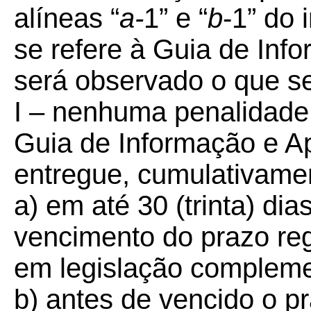
alíneas “
a-
1”
e “
b
-1” do 
se refere à Guia de In
será observado o que s
I – nenhuma penalidade
Guia de Informação e A
entregue, cumulativame
a) em até 30 (trinta) di
vencimento do prazo reg
em legislação compleme
b) antes de vencido o p