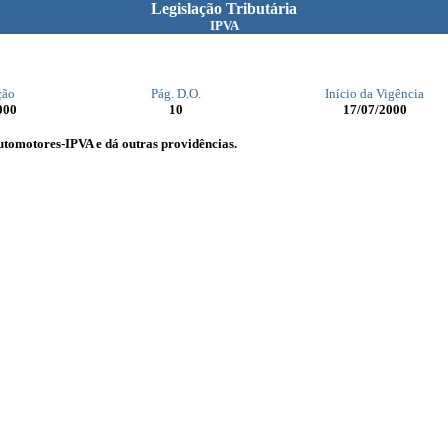
Legislação Tributária
IPVA
ção
Pág. D.O.
Início da Vigência
000
10
17/07/2000
Automotores-IPVA e dá outras providências.