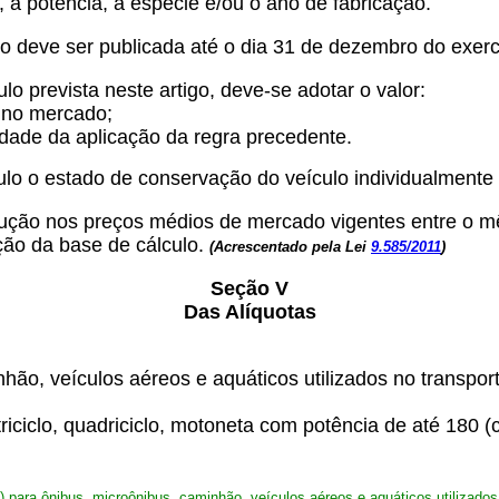
, a potência, a espécie e/ou o ano de fabricação.
do deve ser publicada até o dia 31 de dezembro do exerc
lo prevista neste artigo, deve-se adotar o valor:
e no mercado;
lidade da aplicação da regra precedente.
ulo o estado de conservação do veículo individualmente
edução nos preços médios de mercado vigentes entre o 
ção da base de cálculo.
(Acrescentado pela Lei
9.585/2011
)
Seção V
Das Alíquotas
hão, veículos aéreos e aquáticos utilizados no transpor
triciclo, quadriciclo, motoneta com potência de até 180 (c
o) para ônibus, microônibus, caminhão, veículos aéreos e aquáticos utilizados