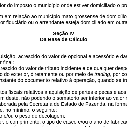
or do imposto o município onde estiver domiciliado o pro
m em relação ao município mato-grossense de domicílio 
or fiduciário ou o arrendante esteja domiciliado em out
Seção IV
Da Base de Cálculo
aquisição, acrescido do valor de opcional e acessório e
 final;
crescido do valor de tributo incidente e de qualquer de
do do exterior, diretamente ou por meio de
trading
, por c
 constante do documento relativo à operação, quando se t
s fiscais relativos à aquisição de partes e peças e aos
m deste, não podendo o somatório ser inferior ao valor
aborada pela Secretaria de Estado de Fazenda, na forma
e, no mínimo, o seguinte:
lo e/ou o peso de decolagem;
or, o comprimento, o tipo de casco e/ou o ano de fabrica