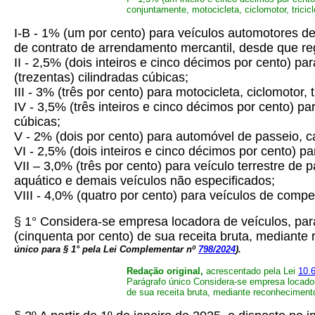
conjuntamente, motocicleta, ciclomotor, tricic
I-B - 1% (um por cento) para veículos automotores d
de contrato de arrendamento mercantil, desde que re
II - 2,5% (dois inteiros e cinco décimos por cento) pa
(trezentas) cilindradas cúbicas;
III - 3% (três por cento) para motocicleta, ciclomotor,
IV - 3,5% (três inteiros e cinco décimos por cento) pa
cúbicas;
V - 2% (dois por cento) para automóvel de passeio, ca
VI - 2,5% (dois inteiros e cinco décimos por cento) par
VII – 3,0% (três por cento) para veículo terrestre de
aquático e demais veículos não especificados;
VIII - 4,0% (quatro por cento) para veículos de compe
§ 1° Considera-se empresa locadora de veículos, para
(cinquenta por cento) de sua receita bruta, mediant
único para § 1° pela Lei Complementar nº
798/2024
).
Redação original,
acrescentado pela Lei
10.
Parágrafo único Considera-se empresa locadora
de sua receita bruta, mediante reconheciment