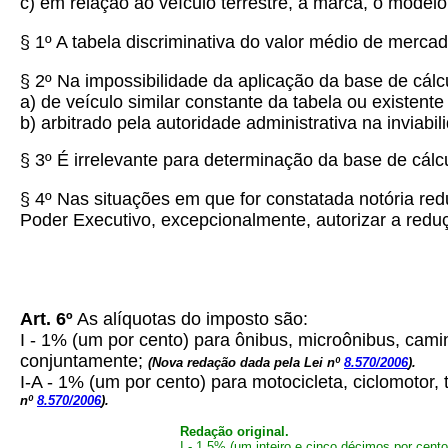
c) em relação ao veículo terrestre, a marca, o modelo
§ 1º A tabela discriminativa do valor médio de merca
§ 2º Na impossibilidade da aplicação da base de cálcu
a) de veículo similar constante da tabela ou existent
b) arbitrado pela autoridade administrativa na inviabi
§ 3º É irrelevante para determinação da base de cálc
§ 4º Nas situações em que for constatada notória r
Poder Executivo, excepcionalmente, autorizar a redu
Art. 6º
As alíquotas do imposto são:
I - 1% (um por cento) para ônibus, microônibus, camin
conjuntamente;
(Nova redação dada pela Lei nº
8.570/2006
).
I-A - 1% (um por cento) para motocicleta, ciclomotor, 
nº
8.570/2006
).
Redação original.
I - 1,5% (um inteiro e cinco décimos por cent