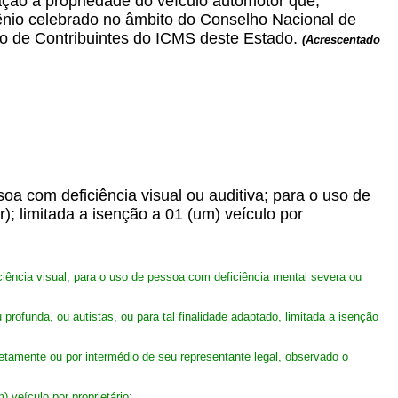
elação à propriedade do veículo automotor que,
ênio celebrado no âmbito do Conselho Nacional de
tro de Contribuintes do ICMS deste Estado.
(Acrescentado
soa com deficiência visual ou auditiva; para o uso de
); limitada a isenção a 01 (um) veículo por
ciência visual; para o uso de pessoa com deficiência mental severa ou
 profunda, ou autistas, ou para tal finalidade adaptado, limitada a isenção
iretamente ou por intermédio de seu representante legal, observado o
) veículo por proprietário;