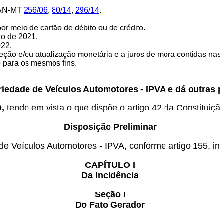
AN-MT
256/06
,
80/14
,
296/14
.
r meio de cartão de débito ou de crédito.
io de 2021.
022.
reção e/ou atualização monetária e a juros de mora contidas nas
o para os mesmos fins.
priedade de Veículos Automotores - IPVA e dá outras 
O,
tendo em vista o que dispõe o artigo 42 da Constituiçã
Disposição Preliminar
de Veículos Automotores - IPVA, conforme artigo 155, inc
CAPÍTULO I
Da Incidência
Seção I
Do Fato Gerador