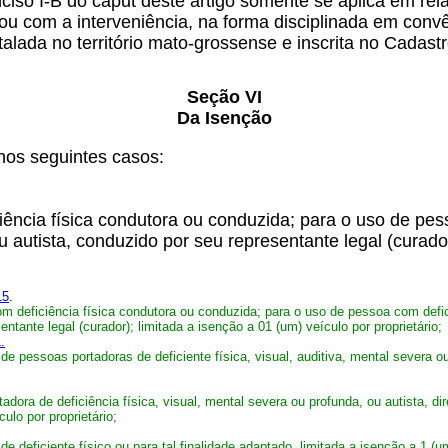
 inciso I-B do caput deste artigo somente se aplica em r
ou com a interveniência, na forma disciplinada em conv
alada no território mato-grossense e inscrita no Cadas
Seção VI
Da Isenção
nos seguintes casos:
ciência física condutora ou conduzida; para o uso de pes
autista, conduzido por seu representante legal (curador
15
.
com deficiência física condutora ou conduzida; para o uso de pessoa com defi
ntante legal (curador); limitada a isenção a 01 (um) veículo por proprietário;
.
 de pessoas portadoras de deficiente física, visual, auditiva, mental severa ou
tadora de deficiência física, visual, mental severa ou profunda, ou autista, d
ulo por proprietário;
de deficiente físico ou para tal finalidade adaptado, limitada a isenção a 1 (um