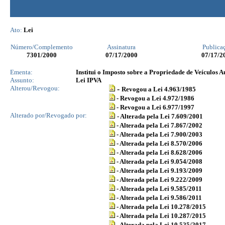
Ato:
Lei
Número/Complemento
Assinatura
Publica
7301
/2000
07/17/2000
07/17/2
Ementa:
Institui o Imposto sobre a Propriedade de Veículos 
Assunto:
Lei IPVA
Alterou/Revogou:
-
Revogou a Lei 4.963/1985
- Revogou a Lei 4.972/1986
- Revogou a Lei 6.977/1997
Alterado por/Revogado por:
- Alterada pela Lei 7.609/2001
- Alterada pela Lei 7.867/2002
-
Alterada pela Lei 7.900/2003
- Alterada pela Lei 8.570/2006
- Alterada pela Lei 8.628/2006
- Alterada pela Lei 9.054/2008
- Alterada pela Lei 9.193/2009
- Alterada pela Lei 9.222/2009
- Alterada pela Lei 9.585/2011
- Alterada pela Lei 9.586/2011
- Alterada pela Lei 10.278/2015
- Alterada pela Lei 10.287/2015
- Alterada pela Lei 10.525/2017