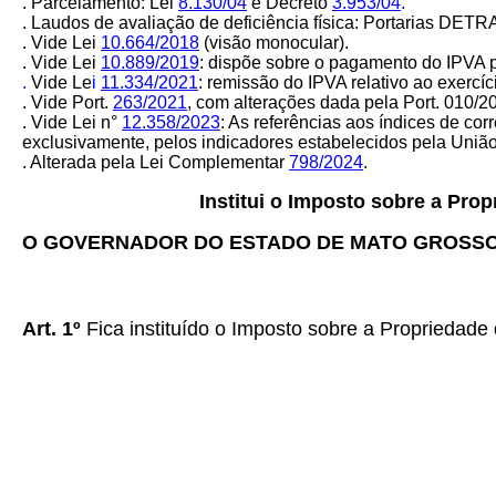
. Parcelamento:
Lei
8.130/04
e Decreto
3.953/04
.
. Laudos de avaliação de deficiência física: Portarias
DETR
. Vide Lei
10.664/2018
(visão monocular).
. Vide Lei
10.889/2019
:
dispõe sobre o pagamento do IPVA po
.
Vide Le
i
11.334/2021
: remissão do IPVA relativo ao exercíc
. Vide Port.
263/2021
, com alterações dada pela Port. 010/2
. Vide Lei n°
12.358/2023
: As referências aos índices de cor
exclusivamente, pelos indicadores estabelecidos pela Uniã
. Alterada pela Lei Complementar
798/2024
.
Institui o Imposto sobre a Pro
O GOVERNADOR DO ESTADO DE MATO GROSS
Art. 1º
Fica instituído o Imposto sobre a Propriedade 