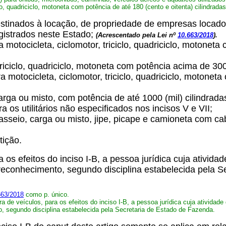
lo, quadriciclo, motoneta com potência de até 180 (cento e oitenta) cilindrada
estinados à locação, de propriedade de empresas locad
gistrados neste Estado;
(Acrescentado pela Lei nº
10.663/2018
).
ra motocicleta, ciclomotor, triciclo, quadriciclo, motonet
 triciclo, quadriciclo, motoneta com potência acima de 30
ra motocicleta, ciclomotor, triciclo, quadriciclo, motone
rga ou misto, com potência de até 1000 (mil) cilindrada
a os utilitários não especificados nos incisos V e VII;
 passeio, carga ou misto, jipe, picape e camioneta com ca
tição.
 os efeitos do inciso I-B, a pessoa jurídica cuja ativi
e reconhecimento, segundo disciplina estabelecida pela 
663/2018
como p. único.
 de veículos, para os efeitos do inciso I-B, a pessoa jurídica cuja atividad
o, segundo disciplina estabelecida pela Secretaria de Estado de Fazenda.