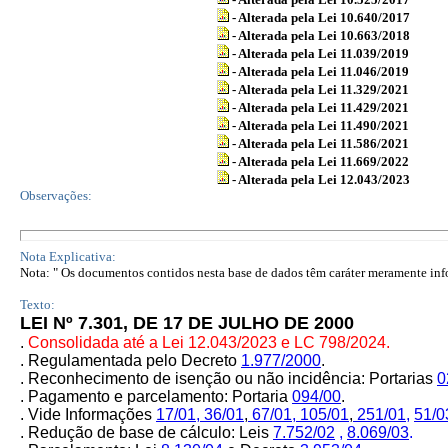
- Alterada pela Lei 10.640/2017
- Alterada pela Lei 10.663/2018
- Alterada pela Lei 11.039/2019
- Alterada pela Lei 11.046/2019
- Alterada pela Lei 11.329/2021
- Alterada pela Lei 11.429/2021
- Alterada pela Lei 11.490/2021
- Alterada pela Lei 11.586/2021
- Alterada pela Lei 11.669/2022
- Alterada pela Lei 12.043/2023
Observações:
Nota Explicativa:
Nota: " Os documentos contidos nesta base de dados têm caráter meramente infor
Texto:
LEI Nº 7.301, DE 17 DE JULHO DE 2000
.
Consolidada até a Lei 12.043/2023 e LC 798/2024.
. Regulamentada
pelo
Decreto
1.977/2000
.
. Reconhecimento de isenção ou não incidência: Portarias
0
. Pagamento e parcelamento: Portaria
094/00
.
.
Vide Informações
17/01,
36/01
,
67/01,
105/01
,
251/01,
51/0
. Redução de base de cálculo: Leis
7.752/02
,
8.069/03
.