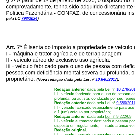
§ 2º A partir de 1º de janeiro de 2025, o disposto no
comprovadamente, tenha sido adquirido diretamente 
Política Fazendária - CONFAZ, de concessionária inst
pela LC
798/2024
)
Art. 7º
É isenta do imposto a propriedade de veículo 
I - máquina e trator agrícola e de terraplanagem;
II - veículo aéreo de exclusivo uso agrícola;
III - veículo fabricado para o uso de pessoa com defi
pessoa com deficiência mental severa ou profunda, ou 
proprietário;
(Nova redação dada pela Lei nº
10.640/2017
).
Redação anterior
dada pela Lei nº
10.278/20
III - veículo fabricado para o uso de pessoa 
profunda, ou autista, conduzido por seu represe
Redação anterior
dada pela Lei nº
9.586/2011
III - veículo fabricado especialmente para uso
a 1 (um) veículo por proprietário;
Redação anterior
dada pela
Lei nº 9.222/09
.
III - veículo automotor destinado à pessoa por
disposto em regulamento, limitado a único veíc
Redação original.
III - veículo fabricado especialmente para uso 