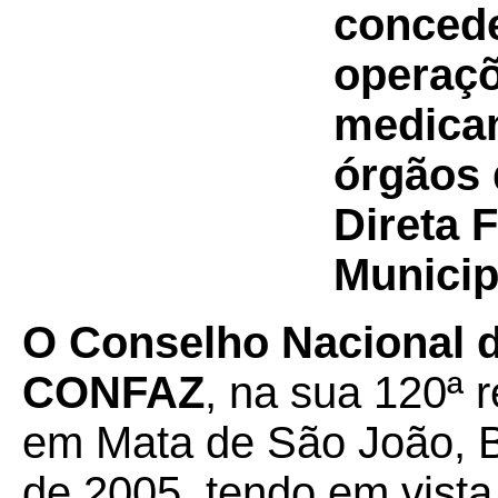
concede
operaç
medica
órgãos 
Direta 
Municip
O Conselho Nacional de
CONFAZ
, na sua 120ª r
em Mata de São João, B
de 2005, tendo em vista