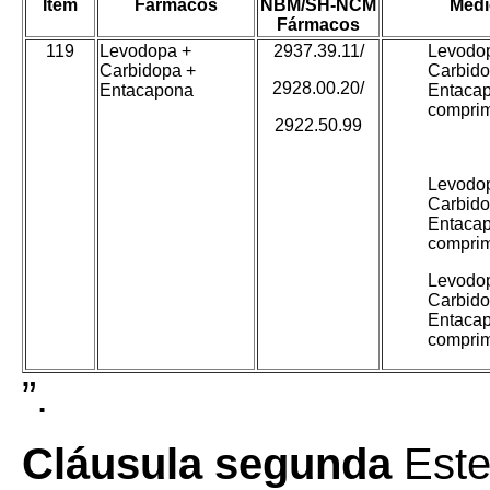
Item
Fármacos
NBM/SH-NCM
Medi
Fármacos
119
Levodopa +
2937.39.11/
Levodo
Carbidopa +
Carbido
2928.00.20/
Entacapona
Entacap
compri
2922.50.99
Levodo
Carbido
Entacap
compri
Levodo
Carbido
Entacap
compri
”.
Cláusula segunda
Este