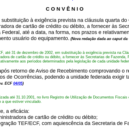
C O N V Ê N I O
substituição à exigência prevista na cláusula quarta d
radora de cartão de crédito ou débito, a fornecer às Se
a Federal, até a data, na forma, nos prazos e relativam
mento usuário do equipamento.
(Nova redação dada ao caput da
CF, até 31 de dezembro de 2002, em substituição à exigência prevista na Clá
radora de cartão de crédito ou débito, a fornecer às Secretarias de Fazenda, 
elativamente aos períodos determinados pela legislação de cada unidade fede
, após retorno de Aviso de Recebimento comprovando o re
mos de Ocorrências, podendo a unidade federada exigir 
nv. ECF
04/05
)
alizada até 31.10.2001, no livro Registro de Utilização de Documentos Fisca
 a que estiver vinculado.
, a eficácia:
nistradora de cartão de crédito ou débito;
integração TEF/ECF, com aquiescência da Secretaria de 