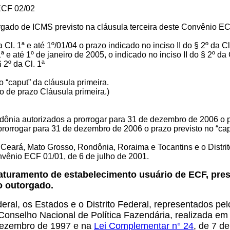
ECF 02/02
utorgado de ICMS previsto na cláusula terceira deste Convênio
 Cl. 1ª e até 1º/01/04 o prazo indicado no inciso II do § 2º da
1ª e até 1º de janeiro de 2005, o indicado no inciso II do § 2º da 
§ 2º da Cl. 1ª
 “caput” da cláusula primeira.
o de prazo Cláusula primeira.)
ônia autorizados a prorrogar para 31 de dezembro de 2006 o pr
prorrogar para 31 de dezembro de 2006 o prazo previsto no “ca
ará, Mato Grosso, Rondônia, Roraima e Tocantins e o Distrito
nvênio ECF 01/01, de 6 de julho de 2001.
turamento de estabelecimento usuário de ECF, prest
o outorgado.
eral, os Estados e o Distrito Federal, representados pe
 Conselho Nacional de Política Fazendária, realizada em
e dezembro de 1997 e na
Lei Complementar n° 24
, de 7 d