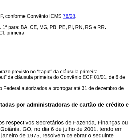
 ECF, conforme Convênio ICMS
76/08
.
 Cl. 1ª para: BA, CE, MG, PB, PE, PI, RN, RS e RR.
Cl. primeira.
azo previsto no “caput” da cláusula primeira
.
put” da cláusula primeira do Convênio ECF 01/01, de 6 de
 Federal autorizados a prorrogar até 31 de dezembro de
adas por administradoras de cartão de crédito e
los respectivos Secretários de Fazenda, Finanças ou
 Goiânia, GO, no dia 6 de julho de 2001, tendo em
e janeiro de 1975, resolvem celebrar o seguinte