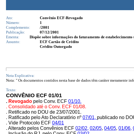
Ato:
Convênio ECF-Revogado
Número:
1
Complemento:
/2001
Publicação:
07/12/2001
Ementa:
Dispõe sobre informações do faturamento de estabelecimento u
Assunto:
ECF Cartão de Crédito
Crédito Outorgado
Nota Explicativa:
Nota: " Os documentos contidos nesta base de dados têm caráter meramente infor
Texto:
CONVÊNIO ECF 01/01
.
Revogado
pelo Conv. ECF
01/10.
. Consolidado até o Conv. ECF 01/08.
. Retificado no DOU de 23/07/2001.
. Ratificado pelo Ato Declaratório nº
07/01,
publicado no DOU
. Vide Protocolo ECF
04/01
. Alterado pelos
Convênios ECF
02/02,
02/05
,
04/05
,
01/06,
. Inclusão do RJ, pelo Conv. ECF
03/02