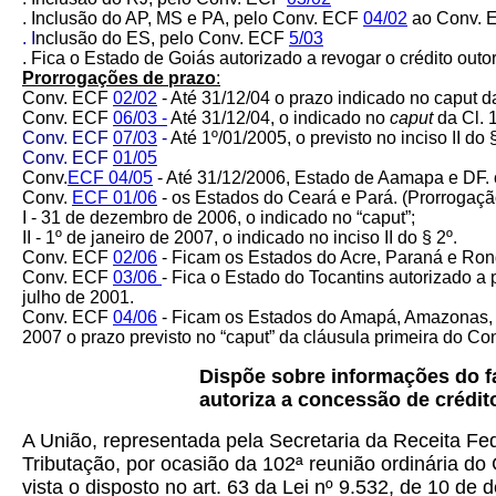
. Inclusão do AP, MS e PA, pelo Conv. ECF
04/02
ao Conv. 
. I
nclusão do ES, pelo Conv. ECF
5/03
. Fica o Estado de Goiás autorizado a revogar o crédito o
Prorrogações de prazo
:
Conv. ECF
02/02
- Até 31/12/04 o prazo indicado no caput da
Conv. ECF
06/03 -
Até 31/12/04, o indicado no
caput
da Cl. 
Conv. ECF
07/03
-
Até 1º/01/2005, o previsto no inciso II do 
Conv. ECF
01/05
Conv.
ECF 04/05
- Até 31/12/2006, Estado de Aamapa e DF. o
Conv.
ECF 01/06
- os Estados do Ceará e Pará. (Prorrogaçã
I - 31 de dezembro de 2006, o indicado no “caput”;
II - 1º de janeiro de 2007, o indicado no inciso II do § 2º.
Conv. ECF
02/06
-
Ficam os Estados do Acre, Paraná e Rond
Conv. ECF
03/06
-
Fica o Estado do Tocantins autorizado a 
julho de 2001.
Conv. ECF
04/06
- Ficam os Estados do Amapá, Amazonas, Ce
2007 o prazo previsto no “caput” da cláusula primeira do Co
Dispõe sobre informações do fa
autoriza a concessão de crédit
A União, representada pela Secretaria da Receita Fed
Tributação, por ocasião da 102ª reunião ordinária do
vista o disposto no art. 63 da Lei nº 9.532, de 10 d