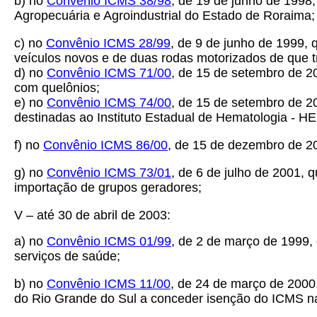
b) no
Convênio ICMS 38/98
, de 19 de junho de 1998
Agropecuária e Agroindustrial do Estado de Roraima;
c) no
Convênio ICMS 28/99
, de 9 de junho de 1999, 
veículos novos e de duas rodas motorizados de que t
d) no
Convênio ICMS 71/00
, de 15 de setembro de 2
com quelônios;
e) no
Convênio ICMS 74/00
, de 15 de setembro de 2
destinadas ao Instituto Estadual de Hematologia - 
f) no
Convênio ICMS 86/00
, de 15 de dezembro de 2
g) no
Convênio ICMS 73/01
, de 6 de julho de 2001,
importação de grupos geradores;
V – até 30 de abril de 2003:
a) no
Convênio ICMS 01/99
, de 2 de março de 1999
serviços de saúde;
b) no
Convênio ICMS 11/00
, de 24 de março de 2000
do Rio Grande do Sul a conceder isenção do ICMS na