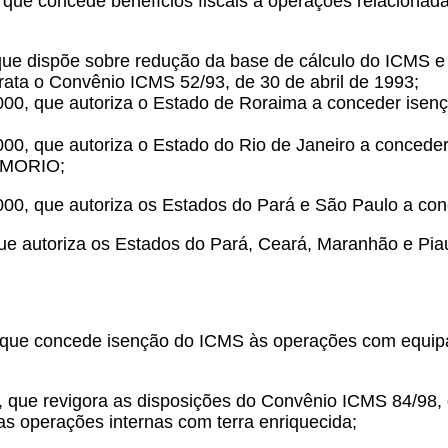
, que concede benefícios fiscais a operações relacionad
que dispõe sobre redução da base de cálculo do ICMS e 
rata o Convênio ICMS 52/93, de 30 de abril de 1993;
000, que autoriza o Estado de Roraima a conceder isenç
000, que autoriza o Estado do Rio de Janeiro a conced
HEMORIO;
000, que autoriza os Estados do Pará e São Paulo a co
 que autoriza os Estados do Pará, Ceará, Maranhão e P
, que concede isenção do ICMS às operações com equip
, que revigora as disposições do Convênio ICMS 84/98,
s operações internas com terra enriquecida;