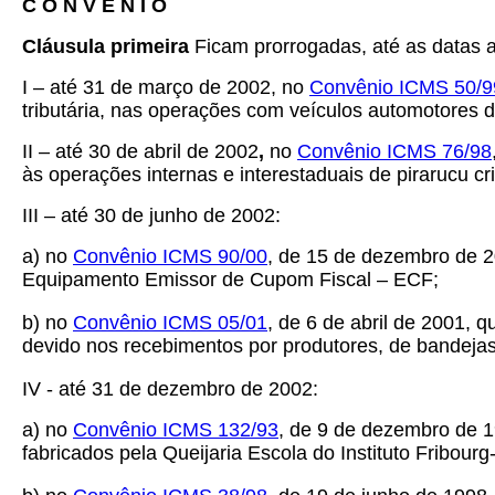
C O N V Ê N I O
Cláusula primeira
Ficam prorrogadas, até as datas a
I – até 31 de março de 2002, no
Convênio ICMS 50/9
tributária, nas operações com veículos automotores 
II – até 30 de abril de 2002
,
no
Convênio ICMS 76/98
às operações internas e interestaduais de pirarucu cr
III – até 30 de junho de 2002:
a) no
Convênio ICMS 90/00
, de 15 de dezembro de 2
Equipamento Emissor de Cupom Fiscal – ECF;
b) no
Convênio ICMS 05/01
, de 6 de abril de 2001, 
devido nos recebimentos por produtores, de bandejas
IV - até 31 de dezembro de 2002:
a) no
Convênio ICMS 132/93
, de 9 de dezembro de 1
fabricados pela Queijaria Escola do Instituto Fribour