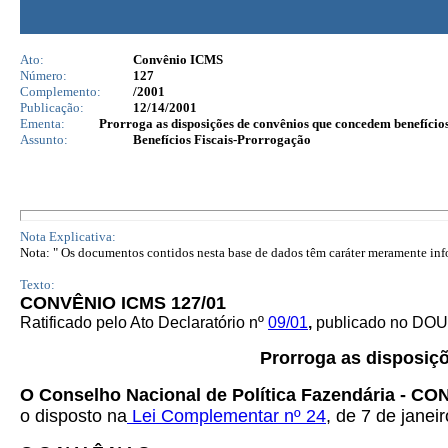
Ato:
Convênio ICMS
Número:
127
Complemento:
/2001
Publicação:
12/14/2001
Ementa:
Prorroga as disposições de convênios que concedem benefícios 
Assunto:
Benefícios Fiscais-Prorrogação
Nota Explicativa:
Nota: " Os documentos contidos nesta base de dados têm caráter meramente infor
Texto:
CONVÊNIO ICMS 127/01
Ratificado pelo Ato Declaratório nº
09/01
,
publicado no DOU 
Prorroga as disposiç
O Conselho Nacional de Política Fazendária - C
o disposto na
Lei Complementar nº 24
, de 7 de janei