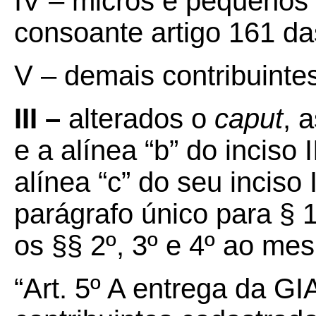
IV – micros e pequenos 
consoante artigo 161 d
V – demais contribuinte
III –
alterados o
caput
, 
e a alínea “b” do inciso 
alínea “c” do seu inciso 
parágrafo único para §
os §§ 2º, 3º e 4º ao me
“Art. 5º A entrega da G