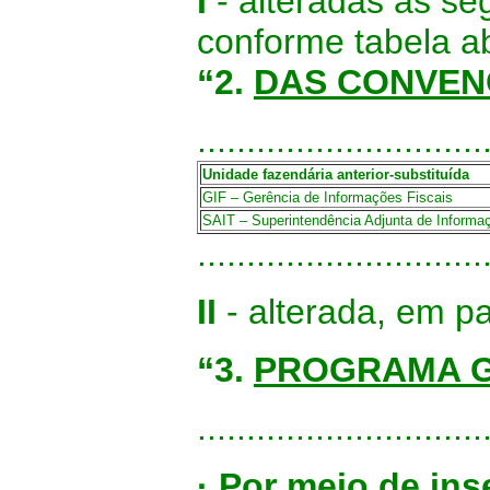
I
- alteradas as se
conforme tabela a
“2.
DAS CONVEN
.............................
Unidade fazendária anterior-substituída
GIF – Gerência de Informações Fiscais
SAIT – Superintendência Adjunta de Informaç
.............................
II
- alterada, em pa
“3.
PROGRAMA G
.............................
·
Por meio de ins