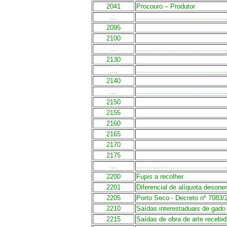
2041
Procouro – Produtor
....
............................................
2095
2100
....
............................................
2130
....
............................................
2140
....
............................................
2150
2155
2160
2165
2170
2175
....
............................................
2200
Fupis a recolher
2201
Diferencial de alíquota desone
2205
Porto Seco - Decreto nº 7083/
2210
Saídas interestaduais de gad
2215
Saídas de obra de arte recebid