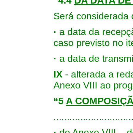
“4.4
DA DATA DE
Será considerada 
·
a data da recepç
caso previsto no it
·
a data de transmi
IX
- alterada a re
Anexo VIII ao pro
“5
A COMPOSIÇÃ
.............................
·
do Anexo VIII – 