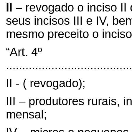
II –
revogado o inciso II 
seus incisos III e IV, 
mesmo preceito o inciso
“Art. 4º
......................................
II - ( revogado);
III – produtores rurais, 
mensal;