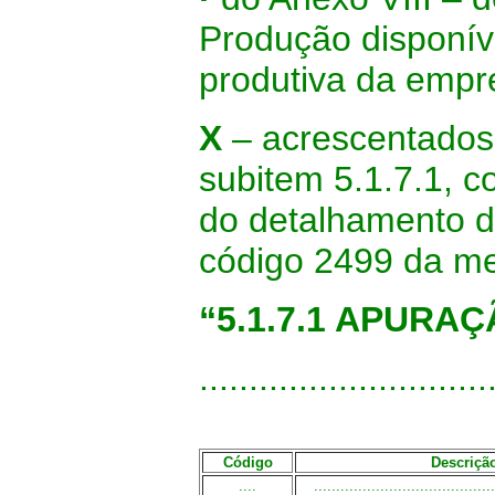
Produção disponíve
produtiva da empr
X
– acrescentados 
subitem 5.1.7.1, 
do detalhamento d
código 2499 da me
“5.1.7.1 APURA
.............................
Código
Descriçã
....
.........................................