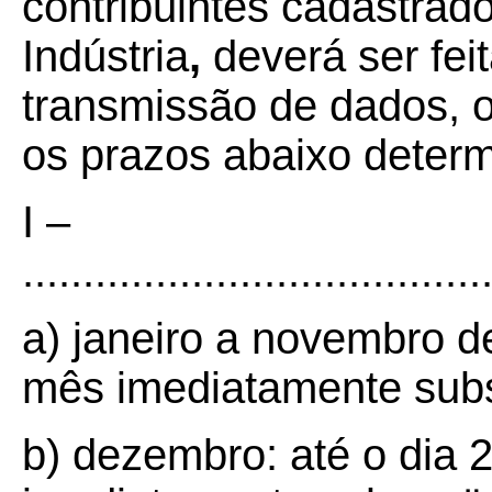
contribuintes cadastra
Indústria
,
deverá ser fei
transmissão de dados, o
os prazos abaixo deter
I –
......................................
a) janeiro a novembro d
mês imediatamente sub
b) dezembro: até o dia 