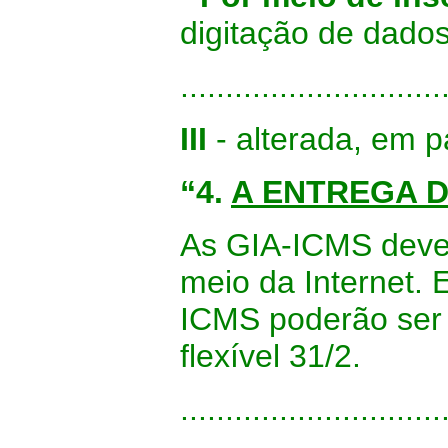
digitação de dados
.............................
III
- alterada, em p
“4.
A ENTREGA D
As GIA-ICMS deve
meio da Internet.
ICMS poderão ser
flexível 31/2.
.............................