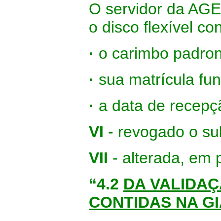
O servidor da AGE
o disco flexível c
·
o carimbo padron
·
sua matrícula fun
·
a data de recepç
VI
- revogado o su
VII
- alterada, em 
“4.2
DA VALIDA
CONTIDAS NA GI