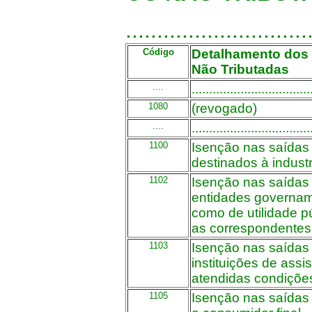
.............................
Código
Detalhamento dos 
Não Tributadas
....
..................................
1080
(revogado)
....
..................................
1100
Isenção nas saídas 
destinados à indust
1102
Isenção nas saídas
entidades govername
como de utilidade p
as correspondentes 
1103
Isenção nas saídas
instituições de assi
atendidas condições
1105
Isenção nas saídas 