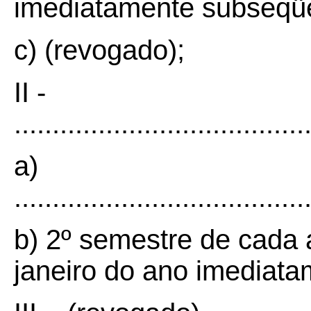
imediatamente subseqü
c) (revogado);
II -
......................................
a)
......................................
b) 2º semestre de cada 
janeiro do ano imediat