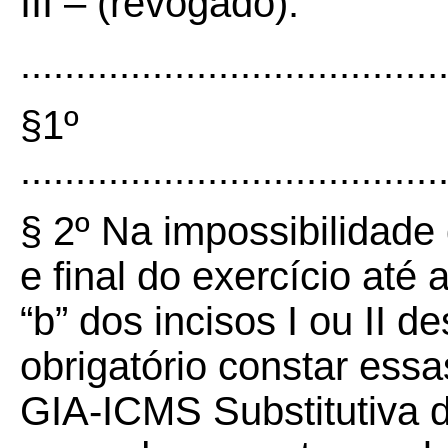
III – (revogado).
......................................
§1º
......................................
§ 2º Na impossibilidade 
e final do exercício até
“b” dos incisos I ou II de
obrigatório constar ess
GIA-ICMS Substitutiva 