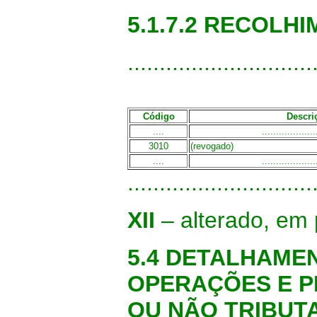
5.1.7.2 RECOLH
.............................
Código
Descri
....
...................
3010
(revogado)
....
...................
.............................
XII
– alterado, em 
5.4 DETALHAME
OPERAÇÕES E P
OU NÃO TRIBUT