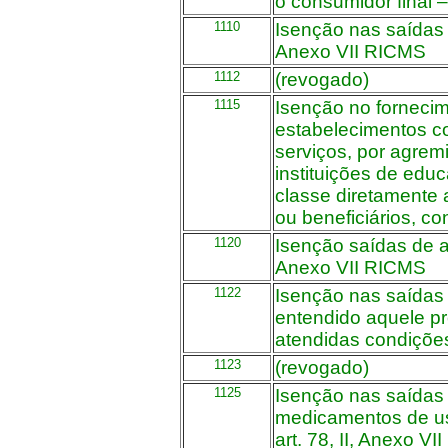
o consumidor final 
1110
Isenção nas saídas 
Anexo VII RICMS
1112
(revogado)
1115
Isenção no fornecim
estabelecimentos co
serviços, por agrem
instituições de edu
classe diretamente
ou beneficiários, c
1120
Isenção saídas de am
Anexo VII RICMS
1122
Isenção nas saídas 
entendido aquele pr
atendidas condições
1123
(revogado)
1125
Isenção nas saídas 
medicamentos de us
art. 78, II, Anexo V