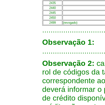
2435
2440
2445
2450
2499
(revogado)
.............................
Observação 1:
.............................
Observação 2:
cas
rol de códigos da 
correspondente ao 
deverá informar o
de crédito disponí