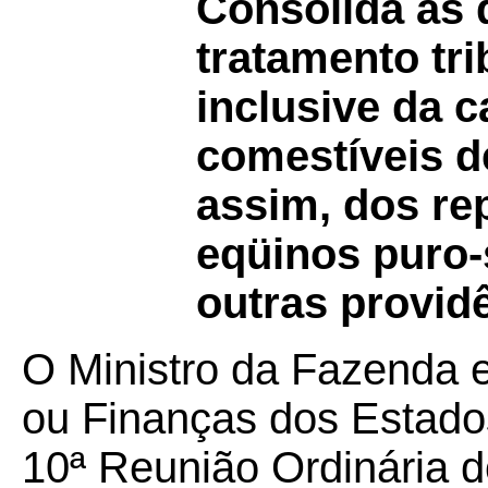
Consolida as 
tratamento tri
inclusive da 
comestíveis d
assim, dos re
eqüinos puro-
outras provid
O Ministro da Fazenda 
ou Finanças dos Estados
10ª Reunião Ordinári