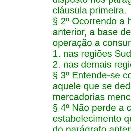
cláusula primeira.
§ 2º Ocorrendo a h
anterior, a base d
operação a consumi
1. nas regiões Su
2. nas demais reg
§ 3º Entende-se c
aquele que se dedi
mercadorias menci
§ 4º Não perde a c
estabelecimento q
do parágrafo anter