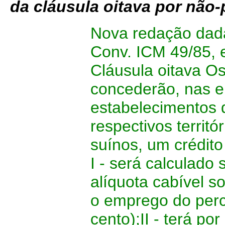
da cláusula oitava por não
Nova redação dada 
Conv. ICM 49/85, e
Cláusula oitava Os
concederão, nas e
estabelecimentos d
respectivos territó
suínos, um crédit
I - será calculado
alíquota cabível s
o emprego do perce
cento);II - terá por