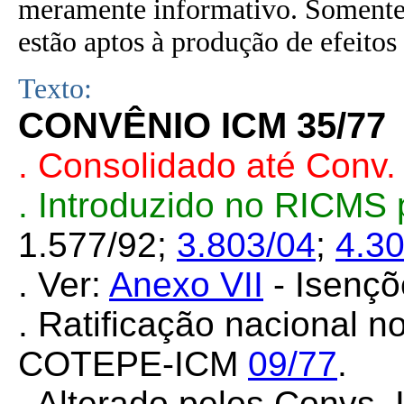
meramente informativo. Somente 
estão aptos à produção de efeitos 
Texto:
CONVÊNIO ICM 35/77
. Consolidado até Conv
. Introduzido no RICMS
1.577/92;
3.803/04
;
4.3
. Ver:
Anexo VII
- Isenç
. Ratificação nacional 
COTEPE-ICM
09/77
.
. Alterado pelos Convs.